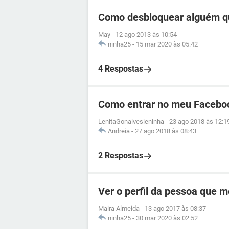
Como desbloquear alguém q
May
-
12 ago 2013 às 10:54
ninha25
-
15 mar 2020 às 05:42
4 Respostas
Como entrar no meu Facebo
LenitaGonalvesleninha
-
23 ago 2018 às 12:1
Andreia
-
27 ago 2018 às 08:43
2 Respostas
Ver o perfil da pessoa que 
Maira Almeida
-
13 ago 2017 às 08:37
ninha25
-
30 mar 2020 às 02:52