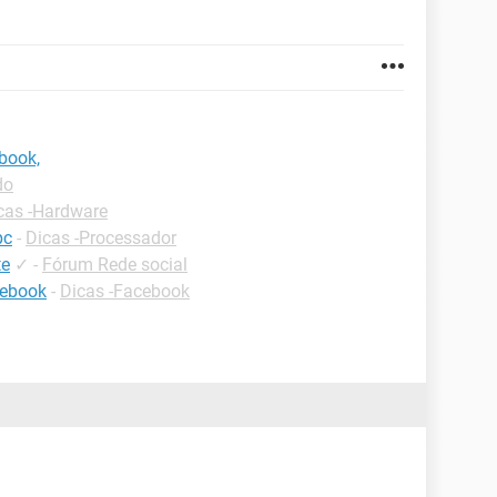
book,
do
cas -Hardware
pc
-
Dicas -Processador
te
✓
-
Fórum Rede social
cebook
-
Dicas -Facebook