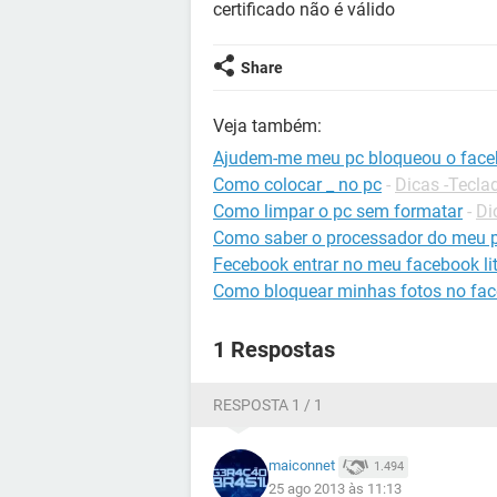
certificado não é válido
Share
Veja também:
Ajudem-me meu pc bloqueou o face
Como colocar _ no pc
-
Dicas -Tecla
Como limpar o pc sem formatar
-
Di
Como saber o processador do meu 
Fecebook entrar no meu facebook li
Como bloquear minhas fotos no fa
1 Respostas
RESPOSTA 1 / 1
maiconnet
1.494
25 ago 2013 às 11:13