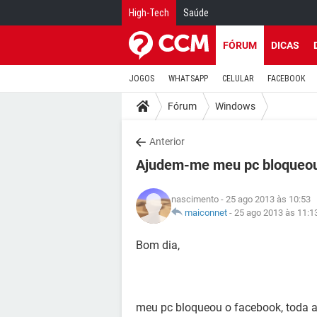
High-Tech
Saúde
FÓRUM
DICAS
JOGOS
WHATSAPP
CELULAR
FACEBOOK
Fórum
Windows
Anterior
Ajudem-me meu pc bloqueou
nascimento
- 25 ago 2013 às 10:53
maiconnet
-
25 ago 2013 às 11:1
Bom dia,
meu pc bloqueou o facebook, toda a