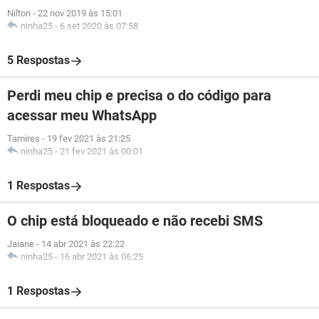
Nilton
-
22 nov 2019 às 15:01
ninha25
-
6 set 2020 às 07:58
5 Respostas
Perdi meu chip e precisa o do código para
acessar meu WhatsApp
Tamires
-
19 fev 2021 às 21:25
ninha25
-
21 fev 2021 às 00:01
1 Respostas
O chip está bloqueado e não recebi SMS
Jaiane
-
14 abr 2021 às 22:22
ninha25
-
16 abr 2021 às 06:25
1 Respostas