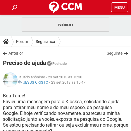
MENU
INÍCIO
JOGOS
WHATSAPP
DICAS
Fórum
Segurança
CELULAR
FACEBOOK
JOGOS
WHATSAPP
DOWNLOADS
Anterior
Seguinte
OUTLOOK
EXCEL
CELULAR
FACEBOOK
Preciso de ajuda
INSTAGRAM
JOGOS
GMAIL
WHATSAPP
Fechado
FÓRUM
OUTLOOK
EXCEL
GUIA DE COMPRAS
CELULAR
FACEBOOK
usuário anônimo
- 23 set 2013 às 15:30
INSTAGRAM
JOGOS
GMAIL
WHATSAPP
GLOSSÁRIO
JESUS CRISTO
-
23 set 2013 às 15:47
OUTLOOK
EXCEL
GUIA DE COMPRAS
CELULAR
FACEBOOK
INSTAGRAM
JOGOS
GMAIL
WHATSAPP
Boa Tarde!
OUTLOOK
EXCEL
Enviei uma mensagem para o Kioskea, solicitando ajuda
GUIA DE COMPRAS
CELULAR
FACEBOOK
para retirar meu nome e do meu esposo, da pesquisa
INSTAGRAM
GMAIL
Google. E hoje verificando novamente, apareceu a minha
OUTLOOK
EXCEL
GUIA DE COMPRAS
solicitação junto a vocês, exposta na pesquisa do Google.
INSTAGRAM
GMAIL
Se estou precisando retirar ou seja excluir meu nome, porque
expuseram novamente?