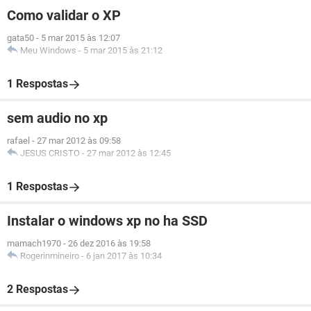
Como validar o XP
gata50
-
5 mar 2015 às 12:07
Meu Windows
-
5 mar 2015 às 21:12
1 Respostas
sem audio no xp
rafael
-
27 mar 2012 às 09:58
JESUS CRISTO
-
27 mar 2012 às 12:45
1 Respostas
Instalar o windows xp no ha SSD
mamach1970
-
26 dez 2016 às 19:58
Rogerinmineiro
-
6 jan 2017 às 10:34
2 Respostas