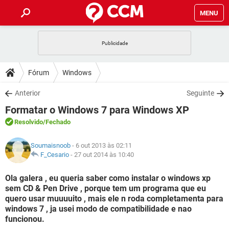
MENU
INÍCIO
JOGOS
WHATSAPP
DICAS
Fórum
Windows
CELULAR
FACEBOOK
JOGOS
WHATSAPP
DOWNLOADS
Anterior
Seguinte
OUTLOOK
EXCEL
CELULAR
FACEBOOK
Formatar o Windows 7 para Windows XP
INSTAGRAM
JOGOS
GMAIL
WHATSAPP
FÓRUM
OUTLOOK
EXCEL
Resolvido
/Fechado
GUIA DE COMPRAS
CELULAR
FACEBOOK
INSTAGRAM
JOGOS
GMAIL
WHATSAPP
GLOSSÁRIO
OUTLOOK
Soumaisnoob
- 6 out 2013 às 02:11
EXCEL
GUIA DE COMPRAS
CELULAR
FACEBOOK
F_Cesario
-
27 out 2014 às 10:40
INSTAGRAM
JOGOS
GMAIL
WHATSAPP
OUTLOOK
EXCEL
Ola galera , eu queria saber como instalar o windows xp
GUIA DE COMPRAS
CELULAR
FACEBOOK
sem CD & Pen Drive , porque tem um programa que eu
INSTAGRAM
GMAIL
quero usar muuuuito , mais ele n roda completamenta para
OUTLOOK
EXCEL
GUIA DE COMPRAS
windows 7 , ja usei modo de compatibilidade e nao
INSTAGRAM
GMAIL
funcionou.