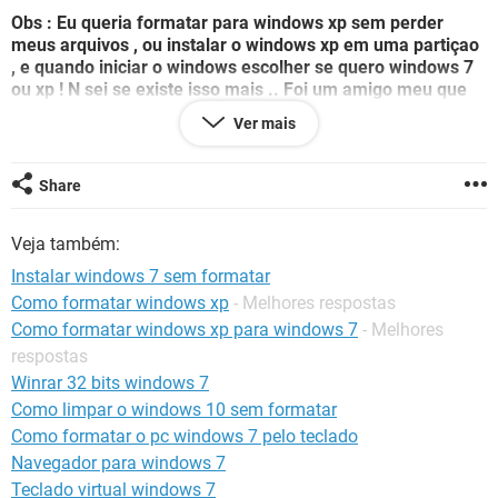
GUIA DE COMPRAS
Obs : Eu queria formatar para windows xp sem perder
meus arquivos , ou instalar o windows xp em uma partiçao
, e quando iniciar o windows escolher se quero windows 7
ou xp ! N sei se existe isso mais .. Foi um amigo meu que
disse . So que n levei muita fe.
Ver mais
Agradeço quem puder ajudar
Share
Veja também:
Instalar windows 7 sem formatar
Como formatar windows xp
- Melhores respostas
Como formatar windows xp para windows 7
- Melhores
respostas
Winrar 32 bits windows 7
Como limpar o windows 10 sem formatar
Como formatar o pc windows 7 pelo teclado
Navegador para windows 7
Teclado virtual windows 7