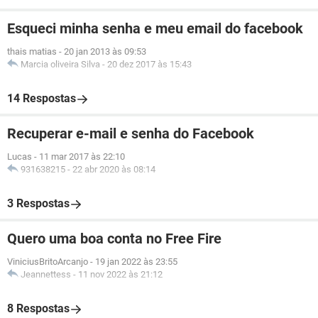
Esqueci minha senha e meu email do facebook
thais matias
-
20 jan 2013 às 09:53
Marcia oliveira Silva
-
20 dez 2017 às 15:43
14 Respostas
Recuperar e-mail e senha do Facebook
Lucas
-
11 mar 2017 às 22:10
931638215
-
22 abr 2020 às 08:14
3 Respostas
Quero uma boa conta no Free Fire
ViniciusBritoArcanjo
-
19 jan 2022 às 23:55
Jeannettess
-
11 nov 2022 às 21:12
8 Respostas