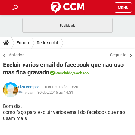
MENU
INÍCIO
JOGOS
WHATSAPP
DICAS
Fórum
Rede social
CELULAR
FACEBOOK
JOGOS
WHATSAPP
DOWNLOADS
Anterior
Seguinte
OUTLOOK
EXCEL
CELULAR
FACEBOOK
Excluir varios email do facebook que nao uso
INSTAGRAM
JOGOS
GMAIL
WHATSAPP
FÓRUM
OUTLOOK
EXCEL
mas fica gravado
Resolvido
/Fechado
GUIA DE COMPRAS
CELULAR
FACEBOOK
INSTAGRAM
JOGOS
GMAIL
WHATSAPP
GLOSSÁRIO
OUTLOOK
EXCEL
Elza campos
- 16 out 2013 às 13:26
GUIA DE COMPRAS
CELULAR
FACEBOOK
vivian -
30 dez 2015 às 14:31
INSTAGRAM
JOGOS
GMAIL
WHATSAPP
OUTLOOK
EXCEL
Bom dia,
GUIA DE COMPRAS
CELULAR
FACEBOOK
INSTAGRAM
GMAIL
como faço para excluir varios email do facebook que nao
OUTLOOK
EXCEL
usam mais
GUIA DE COMPRAS
INSTAGRAM
GMAIL