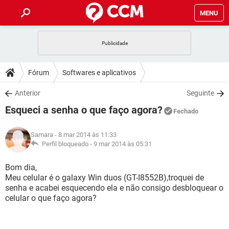
MENU
INÍCIO
JOGOS
WHATSAPP
DICAS
Fórum
Softwares e aplicativos
CELULAR
FACEBOOK
JOGOS
WHATSAPP
DOWNLOADS
Anterior
Seguinte
OUTLOOK
EXCEL
CELULAR
FACEBOOK
Esqueci a senha o que faço agora?
INSTAGRAM
JOGOS
GMAIL
WHATSAPP
Fechado
FÓRUM
OUTLOOK
EXCEL
GUIA DE COMPRAS
CELULAR
FACEBOOK
Samara
- 8 mar 2014 às 11:33
INSTAGRAM
JOGOS
GMAIL
WHATSAPP
GLOSSÁRIO
Perfil bloqueado -
9 mar 2014 às 05:31
OUTLOOK
EXCEL
GUIA DE COMPRAS
CELULAR
FACEBOOK
INSTAGRAM
JOGOS
GMAIL
WHATSAPP
Bom dia,
OUTLOOK
EXCEL
Meu celular é o galaxy Win duos (GT-I8552B),troquei de
GUIA DE COMPRAS
CELULAR
FACEBOOK
senha e acabei esquecendo ela e não consigo desbloquear o
INSTAGRAM
GMAIL
celular o que faço agora?
OUTLOOK
EXCEL
GUIA DE COMPRAS
INSTAGRAM
GMAIL