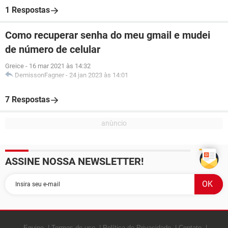
1 Respostas
Como recuperar senha do meu gmail e mudei
de número de celular
Greice
-
16 mar 2021 às 14:32
DemissonFagner
-
24 jan 2023 às 14:01
7 Respostas
ASSINE NOSSA NEWSLETTER!
Equipe
Termos de uso
Política de Privacidade
Contato