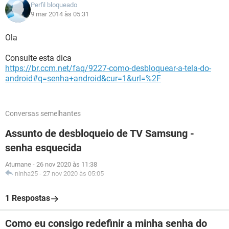
Perfil bloqueado
9 mar 2014 às 05:31
Ola
Consulte esta dica
https://br.ccm.net/faq/9227-como-desbloquear-a-tela-do-
android#q=senha+android&cur=1&url=%2F
Conversas semelhantes
Assunto de desbloqueio de TV Samsung -
senha esquecida
Atumane
-
26 nov 2020 às 11:38
ninha25
-
27 nov 2020 às 05:05
1 Respostas
Como eu consigo redefinir a minha senha do