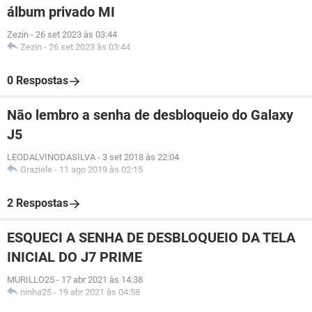
álbum privado MI
Zezin
-
26 set 2023 às 03:44
Zezin
-
26 set 2023 às 03:44
0 Respostas
Não lembro a senha de desbloqueio do Galaxy
J5
LEODALVINODASILVA
-
3 set 2018 às 22:04
Graziele
-
11 ago 2019 às 02:15
2 Respostas
ESQUECI A SENHA DE DESBLOQUEIO DA TELA
INICIAL DO J7 PRIME
MURILLO25
-
17 abr 2021 às 14:38
ninha25
-
19 abr 2021 às 04:58