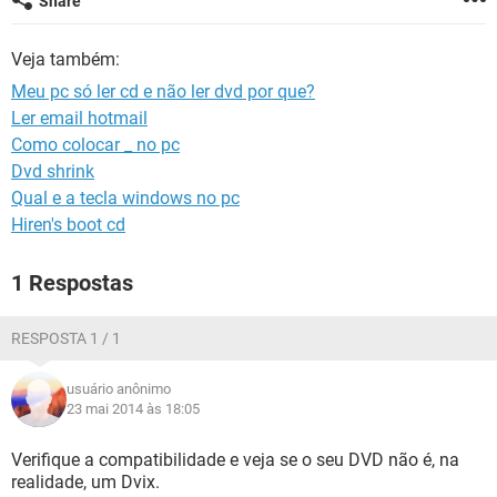
Share
GUIA DE COMPRAS
Veja também:
Meu pc só ler cd e não ler dvd por que?
Ler email hotmail
Como colocar _ no pc
Dvd shrink
Qual e a tecla windows no pc
Hiren's boot cd
1 Respostas
RESPOSTA 1 / 1
usuário anônimo
23 mai 2014 às 18:05
Verifique a compatibilidade e veja se o seu DVD não é, na
realidade, um Dvix.