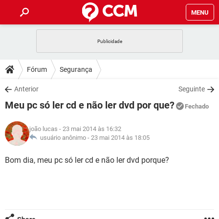
MENU
INÍCIO
JOGOS
WHATSAPP
DICAS
Fórum
Segurança
CELULAR
FACEBOOK
JOGOS
WHATSAPP
DOWNLOADS
Anterior
Seguinte
OUTLOOK
EXCEL
CELULAR
FACEBOOK
Meu pc só ler cd e não ler dvd por que?
INSTAGRAM
JOGOS
GMAIL
WHATSAPP
Fechado
FÓRUM
OUTLOOK
EXCEL
GUIA DE COMPRAS
CELULAR
FACEBOOK
joão lucas
- 23 mai 2014 às 16:32
INSTAGRAM
JOGOS
GMAIL
WHATSAPP
GLOSSÁRIO
usuário anônimo -
23 mai 2014 às 18:05
OUTLOOK
EXCEL
GUIA DE COMPRAS
CELULAR
FACEBOOK
INSTAGRAM
JOGOS
GMAIL
WHATSAPP
Bom dia, meu pc só ler cd e não ler dvd porque?
OUTLOOK
EXCEL
GUIA DE COMPRAS
CELULAR
FACEBOOK
INSTAGRAM
GMAIL
OUTLOOK
EXCEL
GUIA DE COMPRAS
INSTAGRAM
GMAIL