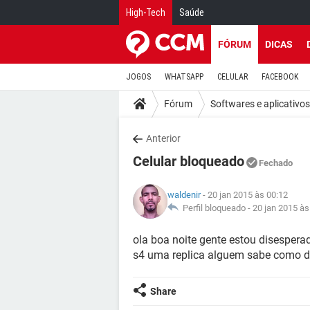
High-Tech
Saúde
FÓRUM
DICAS
JOGOS
WHATSAPP
CELULAR
FACEBOOK
Fórum
Softwares e aplicativos
Anterior
Celular bloqueado
Fechado
waldenir
- 20 jan 2015 às 00:12
Perfil bloqueado -
20 jan 2015 às
ola boa noite gente estou disespera
s4 uma replica alguem sabe como d
Share