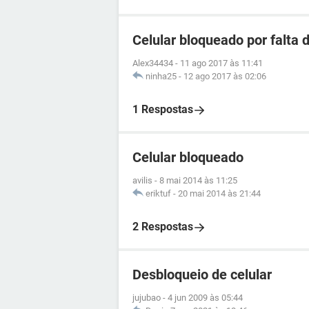
Celular bloqueado por falta
Alex34434
-
11 ago 2017 às 11:41
ninha25
-
12 ago 2017 às 02:06
1 Respostas
Celular bloqueado
avilis
-
8 mai 2014 às 11:25
eriktuf
-
20 mai 2014 às 21:44
2 Respostas
Desbloqueio de celular
jujubao
-
4 jun 2009 às 05:44