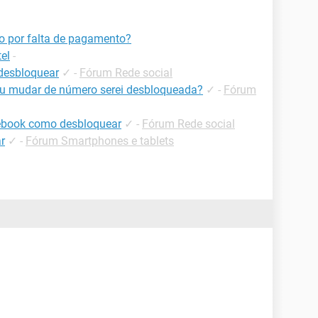
o por falta de pagamento?
el
-
desbloquear
✓
-
Fórum Rede social
eu mudar de número serei desbloqueada?
✓
-
Fórum
ebook como desbloquear
✓
-
Fórum Rede social
r
✓
-
Fórum Smartphones e tablets