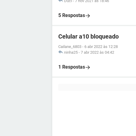
Duci
-
7 nov 2021 às 18:46
5 Respostas
Celular a10 bloqueado
Cailane_6803
-
6 abr 2022 às 12:28
ninha25
-
7 abr 2022 às 04:42
1 Respostas