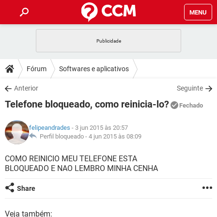
MENU
INÍCIO
JOGOS
WHATSAPP
DICAS
Fórum
Softwares e aplicativos
CELULAR
FACEBOOK
JOGOS
WHATSAPP
DOWNLOADS
Anterior
Seguinte
OUTLOOK
EXCEL
CELULAR
FACEBOOK
Telefone bloqueado, como reinicia-lo?
INSTAGRAM
JOGOS
GMAIL
WHATSAPP
Fechado
FÓRUM
OUTLOOK
EXCEL
GUIA DE COMPRAS
CELULAR
FACEBOOK
felipeandrades
- 3 jun 2015 às 20:57
INSTAGRAM
JOGOS
GMAIL
WHATSAPP
GLOSSÁRIO
Perfil bloqueado -
4 jun 2015 às 08:09
OUTLOOK
EXCEL
GUIA DE COMPRAS
CELULAR
FACEBOOK
INSTAGRAM
JOGOS
GMAIL
WHATSAPP
COMO REINICIO MEU TELEFONE ESTA
OUTLOOK
EXCEL
BLOQUEADO E NAO LEMBRO MINHA CENHA
GUIA DE COMPRAS
CELULAR
FACEBOOK
INSTAGRAM
GMAIL
OUTLOOK
EXCEL
Share
GUIA DE COMPRAS
INSTAGRAM
GMAIL
Veja também: