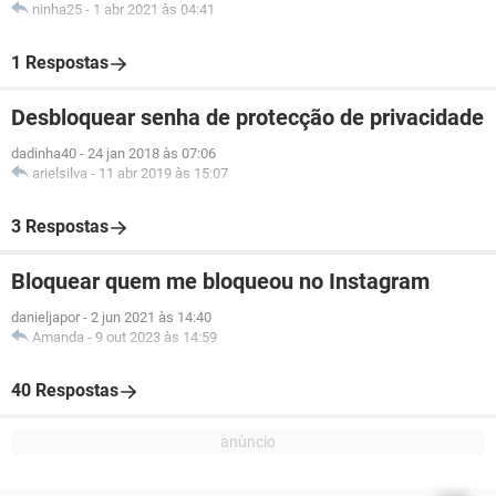
ninha25
-
1 abr 2021 às 04:41
1 Respostas
Desbloquear senha de protecção de privacidade
dadinha40
-
24 jan 2018 às 07:06
arielsilva
-
11 abr 2019 às 15:07
3 Respostas
Bloquear quem me bloqueou no Instagram
danieljapor
-
2 jun 2021 às 14:40
Amanda
-
9 out 2023 às 14:59
40 Respostas