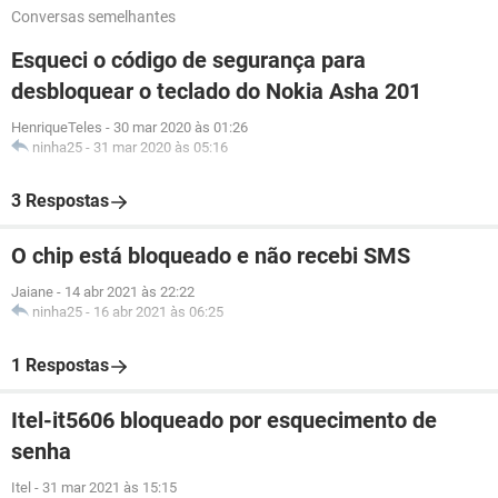
Conversas semelhantes
Esqueci o código de segurança para
desbloquear o teclado do Nokia Asha 201
HenriqueTeles
-
30 mar 2020 às 01:26
ninha25
-
31 mar 2020 às 05:16
3 Respostas
O chip está bloqueado e não recebi SMS
Jaiane
-
14 abr 2021 às 22:22
ninha25
-
16 abr 2021 às 06:25
1 Respostas
Itel-it5606 bloqueado por esquecimento de
senha
Itel
-
31 mar 2021 às 15:15