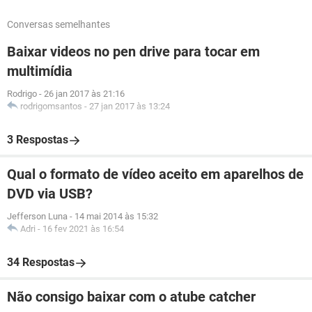
Conversas semelhantes
Baixar videos no pen drive para tocar em
multimídia
Rodrigo
-
26 jan 2017 às 21:16
rodrigomsantos
-
27 jan 2017 às 13:24
3 Respostas
Qual o formato de vídeo aceito em aparelhos de
DVD via USB?
Jefferson Luna
-
14 mai 2014 às 15:32
Adri
-
16 fev 2021 às 16:54
34 Respostas
Não consigo baixar com o atube catcher