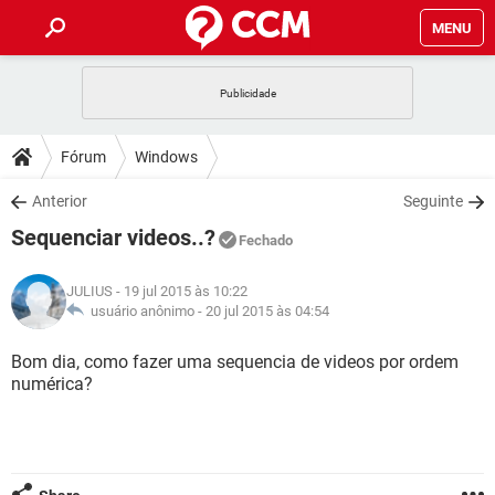
MENU
INÍCIO
JOGOS
WHATSAPP
DICAS
Fórum
Windows
CELULAR
FACEBOOK
JOGOS
WHATSAPP
DOWNLOADS
Anterior
Seguinte
OUTLOOK
EXCEL
CELULAR
FACEBOOK
Sequenciar videos..?
INSTAGRAM
JOGOS
GMAIL
WHATSAPP
Fechado
FÓRUM
OUTLOOK
EXCEL
GUIA DE COMPRAS
CELULAR
FACEBOOK
JULIUS
- 19 jul 2015 às 10:22
INSTAGRAM
JOGOS
GMAIL
WHATSAPP
GLOSSÁRIO
usuário anônimo -
20 jul 2015 às 04:54
OUTLOOK
EXCEL
GUIA DE COMPRAS
CELULAR
FACEBOOK
INSTAGRAM
JOGOS
GMAIL
WHATSAPP
Bom dia, como fazer uma sequencia de videos por ordem
OUTLOOK
EXCEL
numérica?
GUIA DE COMPRAS
CELULAR
FACEBOOK
INSTAGRAM
GMAIL
OUTLOOK
EXCEL
GUIA DE COMPRAS
INSTAGRAM
GMAIL