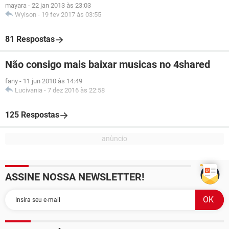
mayara
-
22 jan 2013 às 23:03
Wylson
-
19 fev 2017 às 03:55
81 Respostas
Não consigo mais baixar musicas no 4shared
fany
-
11 jun 2010 às 14:49
Lucivania
-
7 dez 2016 às 22:58
125 Respostas
ASSINE NOSSA NEWSLETTER!