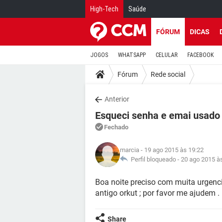
High-Tech
Saúde
FÓRUM
DICAS
JOGOS
WHATSAPP
CELULAR
FACEBOOK
Fórum
Rede social
Anterior
Esqueci senha e emai usado
Fechado
marcia
- 19 ago 2015 às 19:22
Perfil bloqueado -
20 ago 2015 à
Boa noite preciso com muita urgenc
antigo orkut ; por favor me ajudem .
Share