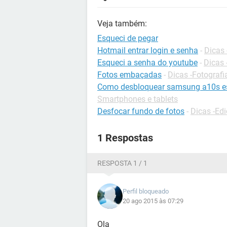
Veja também:
Esqueci de pegar
Hotmail entrar login e senha
-
Dicas 
Esqueci a senha do youtube
-
Dicas
Fotos embaçadas
-
Dicas -Fotografi
Como desbloquear samsung a10s es
Smartphones e tablets
Desfocar fundo de fotos
-
Dicas -Edi
1 Respostas
RESPOSTA 1 / 1
Perfil bloqueado
20 ago 2015 às 07:29
Ola