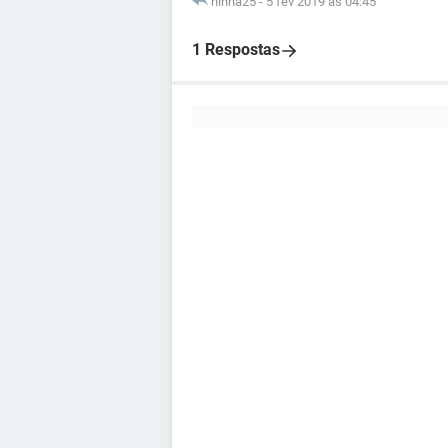
ninha25
-
5 fev 2019 às 04:45
1 Respostas