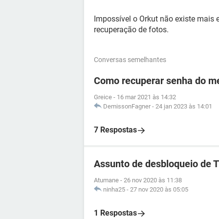
Impossível o Orkut não existe mais
recuperação de fotos.
Conversas semelhantes
Como recuperar senha do me
Greice
-
16 mar 2021 às 14:32
DemissonFagner
-
24 jan 2023 às 14:01
7 Respostas
Assunto de desbloqueio de 
Atumane
-
26 nov 2020 às 11:38
ninha25
-
27 nov 2020 às 05:05
1 Respostas