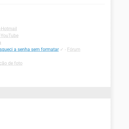
-Hotmail
 -YouTube
a
queci a senha sem formatar
✓
-
Fórum
ção de foto