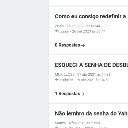
Como eu consigo redefinir a
Zezin
-
26 set 2023 às 03:44
Zezin
-
26 set 2023 às 03:44
0 Respostas
ESQUECI A SENHA DE DESBL
MURILLO25
-
17 abr 2021 às 14:38
ninha25
-
19 abr 2021 às 04:58
1 Respostas
Não lembro da senha do Ya
Mariza
-
4 fev 2019 às 21:53