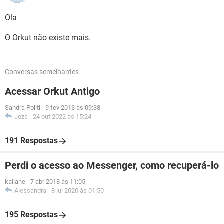
Ola
O Orkut não existe mais.
Conversas semelhantes
Acessar Orkut Antigo
Sandra Politi
-
9 fev 2013 às 09:38
Joza
-
24 out 2022 às 15:24
191 Respostas
Perdi o acesso ao Messenger, como recuperá-lo
kailane
-
7 abr 2018 às 11:05
Alessandra
-
8 jul 2020 às 01:50
195 Respostas