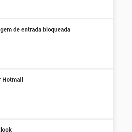
agem de entrada bloqueada
r Hotmail
tlook