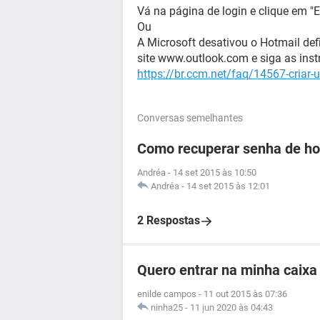
Vá na página de login e clique em "
Ou
A Microsoft desativou o Hotmail defi
site www.outlook.com e siga as inst
https://br.ccm.net/faq/14567-criar
Conversas semelhantes
Como recuperar senha de hot
Andréa
-
14 set 2015 às 10:50
Andréa
-
14 set 2015 às 12:01
2 Respostas
Quero entrar na minha caixa
enilde campos
-
11 out 2015 às 07:36
ninha25
-
11 jun 2020 às 04:43