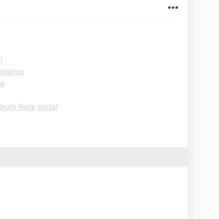
l
urança
ce
órum Rede social