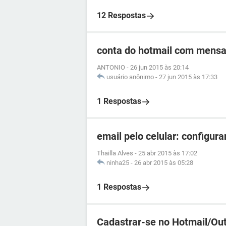
12 Respostas
conta do hotmail com mens
ANTONIO
-
26 jun 2015 às 20:14
usuário anônimo
-
27 jun 2015 às 17:33
1 Respostas
email pelo celular: configura
Thailla Alves
-
25 abr 2015 às 17:02
ninha25
-
26 abr 2015 às 05:28
1 Respostas
Cadastrar-se no Hotmail/Ou