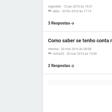
reginaldo
-
12 jan 2015 às 19:21
deby
-
20 fev 2016 às 17:13
3 Respostas
Como saber se tenho conta n
menina
-
20 mar 2016 às 08:08
ninha25
-
20 mar 2016 às 15:50
2 Respostas