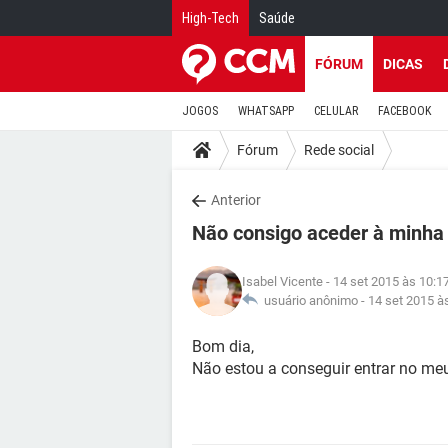
High-Tech
Saúde
FÓRUM
DICAS
JOGOS
WHATSAPP
CELULAR
FACEBOOK
Fórum
Rede social
Anterior
Não consigo aceder à minha 
Isabel Vicente
- 14 set 2015 às 10:1
usuário anônimo -
14 set 2015 à
Bom dia,
Não estou a conseguir entrar no me