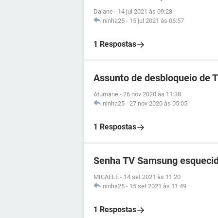
Daiane
-
14 jul 2021 às 09:28
ninha25
-
15 jul 2021 às 06:57
1 Respostas
Assunto de desbloqueio de 
Atumane
-
26 nov 2020 às 11:38
ninha25
-
27 nov 2020 às 05:05
1 Respostas
Senha TV Samsung esqueci
MICAELE
-
14 set 2021 às 11:20
ninha25
-
15 set 2021 às 11:49
1 Respostas