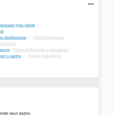
bloquear meu tablet
el
-
mo desbloquear
✓
-
Fórum Hardware
 -YouTube
xiaomi
-
Fórum Softwares e aplicativos
eci a senha
✓
-
Fórum Segurança
erder seus dados.