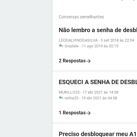
Conversas semelhantes
Não lembro a senha de desb
LEODALVINODASILVA
-
3 set 2018 às 22:04
Graziele
-
11 ago 2019 às 02:15
2 Respostas
ESQUECI A SENHA DE DESBL
MURILLO25
-
17 abr 2021 às 14:38
ninha25
-
19 abr 2021 às 04:58
1 Respostas
Preciso desbloquear meu A1