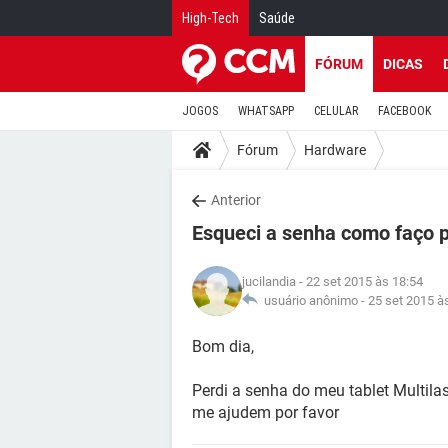
High-Tech
Saúde
FÓRUM
DICAS
JOGOS
WHATSAPP
CELULAR
FACEBOOK
Fórum
Hardware
Anterior
Esqueci a senha como faço p
jucilandia
- 22 set 2015 às 18:54
usuário anônimo -
25 set 2015 à
Bom dia,
Perdi a senha do meu tablet Multila
me ajudem por favor