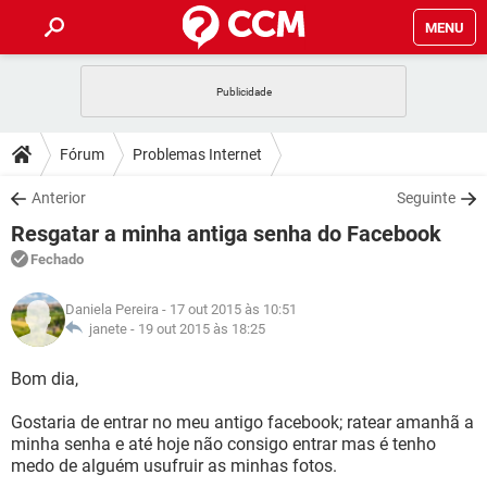
MENU
INÍCIO
JOGOS
WHATSAPP
DICAS
Fórum
Problemas Internet
CELULAR
FACEBOOK
JOGOS
WHATSAPP
DOWNLOADS
Anterior
Seguinte
OUTLOOK
EXCEL
CELULAR
FACEBOOK
Resgatar a minha antiga senha do Facebook
INSTAGRAM
JOGOS
GMAIL
WHATSAPP
FÓRUM
OUTLOOK
EXCEL
Fechado
GUIA DE COMPRAS
CELULAR
FACEBOOK
INSTAGRAM
JOGOS
GMAIL
WHATSAPP
GLOSSÁRIO
OUTLOOK
Daniela Pereira
- 17 out 2015 às 10:51
EXCEL
GUIA DE COMPRAS
CELULAR
FACEBOOK
janete -
19 out 2015 às 18:25
INSTAGRAM
JOGOS
GMAIL
WHATSAPP
OUTLOOK
EXCEL
Bom dia,
GUIA DE COMPRAS
CELULAR
FACEBOOK
INSTAGRAM
GMAIL
Gostaria de entrar no meu antigo facebook; ratear amanhã a
OUTLOOK
EXCEL
GUIA DE COMPRAS
minha senha e até hoje não consigo entrar mas é tenho
INSTAGRAM
GMAIL
medo de alguém usufruir as minhas fotos.