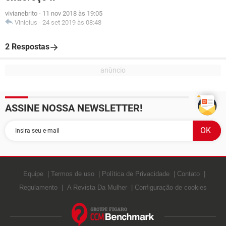
vivianebrito
-
11 nov 2018 às 19:05
Vinicius
-
24 set 2019 às 08:48
2 Respostas
ASSINE NOSSA NEWSLETTER!
Equipe
Termos de uso
Política de Privacidade
Contato
Regulamento
A Revista Da Mulher
Configuração de cookies