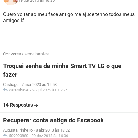
19 out 2015 às 18:25
Quero voltar ao meu face antigo me ajude tenho todos meus
amigos lá
.
Conversas semelhantes
Troquei senha da minha Smart TV LG o que
fazer
Cristiago
-
7 mar 2020 às 15:58
carambavei
-
26 jul 2023 às 15:57
14 Respostas
Recuperar conta antiga do Facebook
Augusta Pinheiro
-
8 abr 2013 às 18:52
509090880
-
20 dez 2018 às 16:06