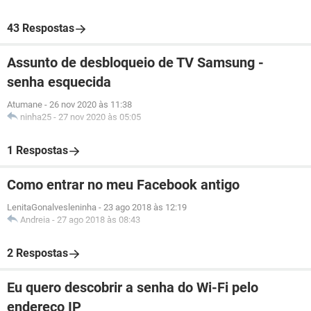
43 Respostas
Assunto de desbloqueio de TV Samsung -
senha esquecida
Atumane
-
26 nov 2020 às 11:38
ninha25
-
27 nov 2020 às 05:05
1 Respostas
Como entrar no meu Facebook antigo
LenitaGonalvesleninha
-
23 ago 2018 às 12:19
Andreia
-
27 ago 2018 às 08:43
2 Respostas
Eu quero descobrir a senha do Wi-Fi pelo
endereço IP