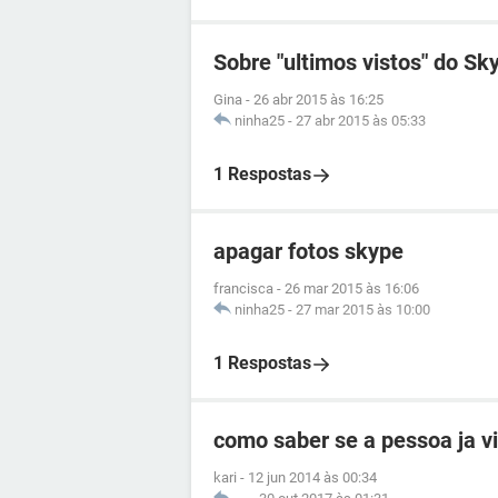
Sobre "ultimos vistos" do Sk
Gina
-
26 abr 2015 às 16:25
ninha25
-
27 abr 2015 às 05:33
1 Respostas
apagar fotos skype
francisca
-
26 mar 2015 às 16:06
ninha25
-
27 mar 2015 às 10:00
1 Respostas
como saber se a pessoa ja 
kari
-
12 jun 2014 às 00:34