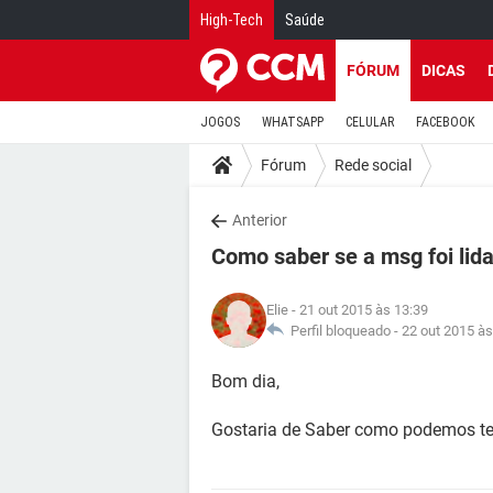
High-Tech
Saúde
FÓRUM
DICAS
JOGOS
WHATSAPP
CELULAR
FACEBOOK
Fórum
Rede social
Anterior
Como saber se a msg foi lid
Elie
- 21 out 2015 às 13:39
Perfil bloqueado -
22 out 2015 às
Bom dia,
Gostaria de Saber como podemos ter