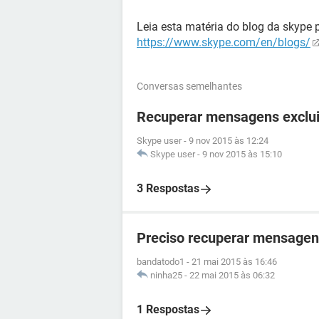
Leia esta matéria do blog da skype 
https://www.skype.com/en/blogs/
Conversas semelhantes
Recuperar mensagens exclui
Skype user
-
9 nov 2015 às 12:24
Skype user
-
9 nov 2015 às 15:10
3 Respostas
Preciso recuperar mensagen
bandatodo1
-
21 mai 2015 às 16:46
ninha25
-
22 mai 2015 às 06:32
1 Respostas