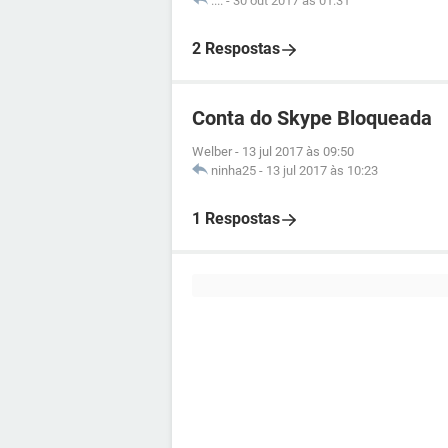
....
-
30 out 2017 às 01:31
2 Respostas
Conta do Skype Bloqueada
Welber
-
13 jul 2017 às 09:50
ninha25
-
13 jul 2017 às 10:23
1 Respostas