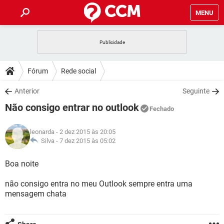
MENU
INÍCIO
JOGOS
WHATSAPP
DICAS
Fórum
Rede social
CELULAR
FACEBOOK
JOGOS
WHATSAPP
DOWNLOADS
Anterior
Seguinte
OUTLOOK
EXCEL
CELULAR
FACEBOOK
Não consigo entrar no outlook
INSTAGRAM
JOGOS
GMAIL
WHATSAPP
Fechado
FÓRUM
OUTLOOK
EXCEL
GUIA DE COMPRAS
CELULAR
FACEBOOK
leonarda
- 2 dez 2015 às 20:05
INSTAGRAM
JOGOS
GMAIL
WHATSAPP
GLOSSÁRIO
Silva -
7 dez 2015 às 05:02
OUTLOOK
EXCEL
GUIA DE COMPRAS
CELULAR
FACEBOOK
INSTAGRAM
JOGOS
GMAIL
WHATSAPP
Boa noite
OUTLOOK
EXCEL
GUIA DE COMPRAS
CELULAR
FACEBOOK
não consigo entra no meu Outlook sempre entra uma
INSTAGRAM
GMAIL
mensagem chata
OUTLOOK
EXCEL
GUIA DE COMPRAS
INSTAGRAM
GMAIL