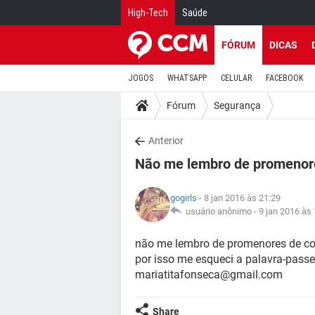
High-Tech
Saúde
FÓRUM
DICAS
JOGOS
WHATSAPP
CELULAR
FACEBOOK
Fórum
Segurança
Anterior
Não me lembro de promenor
gogirls
- 8 jan 2016 às 21:29
usuário anônimo -
9 jan 2016 às
não me lembro de promenores de com
por isso me esqueci a palavra-passe,
mariatitafonseca@gmail.com
Share