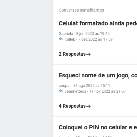
Conversas semelhantes
Celulat formatado ainda ped
Gabriela
-
3 jun 2020 às 19:45
Kalleb
-
7 dez 2022 às 17:59
2 Respostas
Esqueci nome de um jogo, c
seupai
-
31 ago 2022 às 15:11
Jeannettess
-
11 nov 2022 às 21:07
4 Respostas
Coloquei o PIN no celular e 