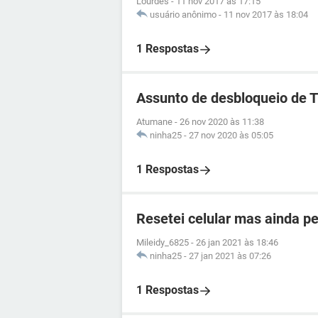
Lourdes
-
11 nov 2017 às 17:15
usuário anônimo
-
11 nov 2017 às 18:04
1 Respostas
Assunto de desbloqueio de 
Atumane
-
26 nov 2020 às 11:38
ninha25
-
27 nov 2020 às 05:05
1 Respostas
Resetei celular mas ainda p
Mileidy_6825
-
26 jan 2021 às 18:46
ninha25
-
27 jan 2021 às 07:26
1 Respostas