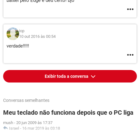
baixei pelo Edge e deu certo! bjo
iop
10 out 2016 às 00:54
verdade!!!!!
Exibir toda a conversa
Conversas semelhantes
Meu teclado não funciona depois que o PC liga
mush
-
20 jun 2009 às 17:37
Israel
-
16 mar 2019 às 03:18