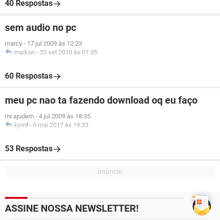
40 Respostas
sem audio no pc
marcy
-
17 jul 2009 às 12:23
maikon
-
20 set 2010 às 01:35
60 Respostas
meu pc nao ta fazendo download oq eu faço
mi ajudem
-
4 jul 2009 às 18:35
kjnrd
-
6 mai 2017 às 19:33
53 Respostas
ASSINE NOSSA NEWSLETTER!