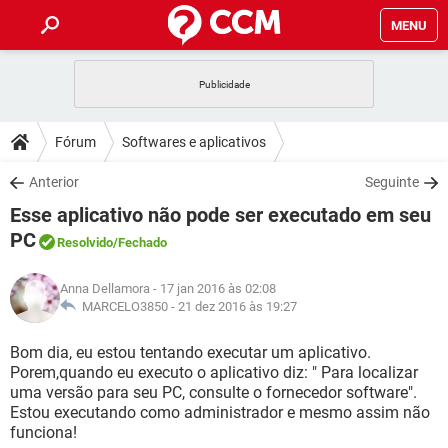
MENU
INÍCIO
JOGOS
WHATSAPP
DICAS
Fórum
Softwares e aplicativos
CELULAR
FACEBOOK
JOGOS
WHATSAPP
DOWNLOADS
Anterior
Seguinte
OUTLOOK
EXCEL
CELULAR
FACEBOOK
Esse aplicativo não pode ser executado em seu
INSTAGRAM
JOGOS
GMAIL
WHATSAPP
FÓRUM
OUTLOOK
EXCEL
PC
Resolvido
/Fechado
GUIA DE COMPRAS
CELULAR
FACEBOOK
INSTAGRAM
JOGOS
GMAIL
WHATSAPP
GLOSSÁRIO
OUTLOOK
EXCEL
Anna Dellamora
- 17 jan 2016 às 02:08
GUIA DE COMPRAS
CELULAR
FACEBOOK
MARCELO3850 -
21 dez 2016 às 19:27
INSTAGRAM
JOGOS
GMAIL
WHATSAPP
OUTLOOK
EXCEL
Bom dia, eu estou tentando executar um aplicativo.
GUIA DE COMPRAS
CELULAR
FACEBOOK
INSTAGRAM
GMAIL
Porem,quando eu executo o aplicativo diz: " Para localizar
OUTLOOK
EXCEL
uma versão para seu PC, consulte o fornecedor software".
GUIA DE COMPRAS
Estou executando como administrador e mesmo assim não
INSTAGRAM
GMAIL
funciona!