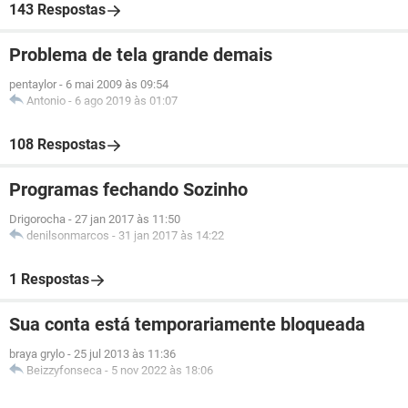
143 Respostas
Problema de tela grande demais
pentaylor
-
6 mai 2009 às 09:54
Antonio
-
6 ago 2019 às 01:07
108 Respostas
Programas fechando Sozinho
Drigorocha
-
27 jan 2017 às 11:50
denilsonmarcos
-
31 jan 2017 às 14:22
1 Respostas
Sua conta está temporariamente bloqueada
braya grylo
-
25 jul 2013 às 11:36
Beizzyfonseca
-
5 nov 2022 às 18:06