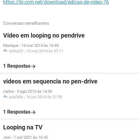
https://br.ccm.net/download/edicao-de-video-76
Conversas semelhantes
Vídeo em looping no pendrive
Monique
-
14 mai 2014 às 16:49
ninha25
-
15 mai 2014 às 07:11
1 Respostas
videos em sequencia no pen-drive
carlos
-
9 ago 2013 às 14:59
aaafelix
-
16 jun 2014 às 21:58
1 Respostas
Looping na TV
Josi
-
7 out 2021 às 16:35