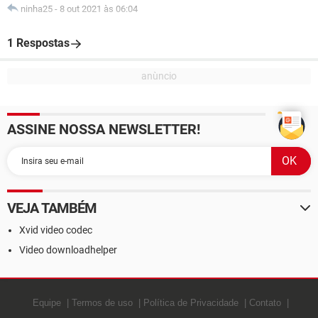
ninha25
-
8 out 2021 às 06:04
1 Respostas
ASSINE NOSSA NEWSLETTER!
VEJA TAMBÉM
Xvid video codec
Video downloadhelper
Equipe
Termos de uso
Política de Privacidade
Contato