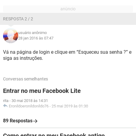
RESPOSTA 2 / 2
usuário anônimo
28 jan 2016 às 07:47
Vá na página de login e clique em “Esqueceu sua senha ?” e
siga as instruções.
Conversas semelhantes
Entrar no meu Facebook Lite
rita
-
30 mai 2018 às 14:31
Eronildoeronildonildo76
-
25 mai 2019 às 01:30
89 Respostas
Como entrar no meu Facebook antigo