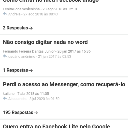
LenitaGonalvesleninha
-
23 ago 2018 às 12:19
Andreia
-
27 ago 2018 às 08:43
2 Respostas
Não consigo digitar nada no word
Fernando Ferreira Dantas Junior
-
20 jan 2017 às 15:36
usuário anônimo
-
21 jan 2017 às 02:53
1 Respostas
Perdi o acesso ao Messenger, como recuperá-lo
kailane
-
7 abr 2018 às 11:05
Alessandra
-
8 jul 2020 às 01:50
195 Respostas
Quero entra no Facebook Lite pelo Google