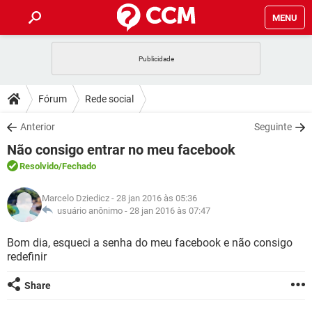
MENU
INÍCIO
JOGOS
WHATSAPP
DICAS
Fórum
Rede social
CELULAR
FACEBOOK
JOGOS
WHATSAPP
DOWNLOADS
Anterior
Seguinte
OUTLOOK
EXCEL
CELULAR
FACEBOOK
Não consigo entrar no meu facebook
INSTAGRAM
JOGOS
GMAIL
WHATSAPP
FÓRUM
OUTLOOK
EXCEL
Resolvido
/Fechado
GUIA DE COMPRAS
CELULAR
FACEBOOK
INSTAGRAM
JOGOS
GMAIL
WHATSAPP
GLOSSÁRIO
OUTLOOK
Marcelo Dziedicz
- 28 jan 2016 às 05:36
EXCEL
GUIA DE COMPRAS
CELULAR
FACEBOOK
usuário anônimo -
28 jan 2016 às 07:47
INSTAGRAM
JOGOS
GMAIL
WHATSAPP
OUTLOOK
EXCEL
Bom dia, esqueci a senha do meu facebook e não consigo
GUIA DE COMPRAS
CELULAR
FACEBOOK
redefinir
INSTAGRAM
GMAIL
OUTLOOK
EXCEL
GUIA DE COMPRAS
Share
INSTAGRAM
GMAIL