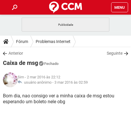
MENU
INÍCIO
JOGOS
WHATSAPP
DICAS
Fórum
Problemas Internet
CELULAR
FACEBOOK
JOGOS
WHATSAPP
DOWNLOADS
Anterior
Seguinte
OUTLOOK
EXCEL
CELULAR
FACEBOOK
Caixa de msg
INSTAGRAM
JOGOS
GMAIL
WHATSAPP
Fechado
FÓRUM
OUTLOOK
EXCEL
GUIA DE COMPRAS
CELULAR
FACEBOOK
Sim
- 2 mar 2016 às 22:12
INSTAGRAM
JOGOS
GMAIL
WHATSAPP
GLOSSÁRIO
usuário anônimo -
3 mar 2016 às 02:59
OUTLOOK
EXCEL
GUIA DE COMPRAS
CELULAR
FACEBOOK
INSTAGRAM
JOGOS
GMAIL
WHATSAPP
Bom dia, nao consigo ver a minha caixa de msg estou
OUTLOOK
EXCEL
esperando um boleto nele obg
GUIA DE COMPRAS
CELULAR
FACEBOOK
INSTAGRAM
GMAIL
OUTLOOK
EXCEL
GUIA DE COMPRAS
INSTAGRAM
GMAIL