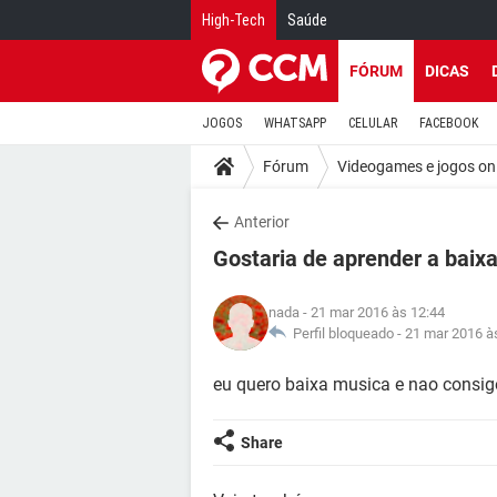
High-Tech
Saúde
FÓRUM
DICAS
JOGOS
WHATSAPP
CELULAR
FACEBOOK
Fórum
Videogames e jogos on
Anterior
Gostaria de aprender a baix
nada
- 21 mar 2016 às 12:44
Perfil bloqueado -
21 mar 2016 à
eu quero baixa musica e nao consig
Share