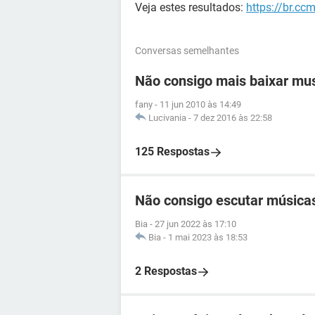
Veja estes resultados:
https://br.c
Conversas semelhantes
Não consigo mais baixar mu
fany
-
11 jun 2010 às 14:49
Lucivania
-
7 dez 2016 às 22:58
125 Respostas
Não consigo escutar música
Bia
-
27 jun 2022 às 17:10
Bia
-
1 mai 2023 às 18:53
2 Respostas