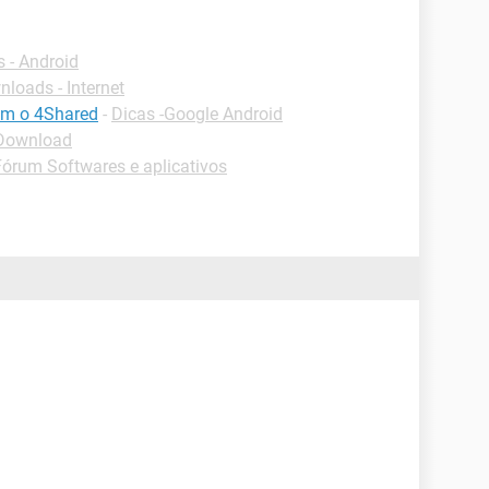
 - Android
loads - Internet
om o 4Shared
-
Dicas -Google Android
 Download
Fórum Softwares e aplicativos