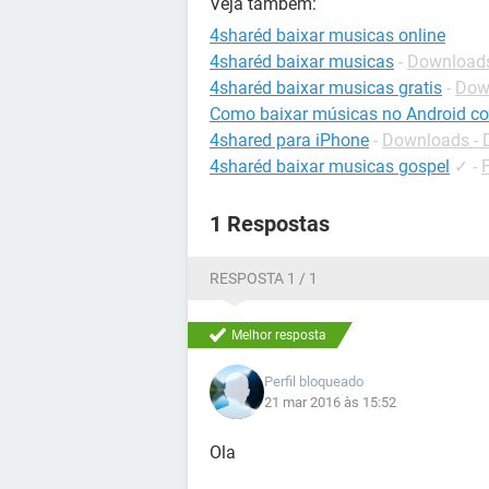
Veja também:
4sharéd baixar musicas online
4sharéd baixar musicas
-
Downloads
4sharéd baixar musicas gratis
-
Down
Como baixar músicas no Android c
4shared para iPhone
-
Downloads -
4sharéd baixar musicas gospel
✓
-
1 Respostas
RESPOSTA 1 / 1
Melhor resposta
Perfil bloqueado
21 mar 2016 às 15:52
Ola