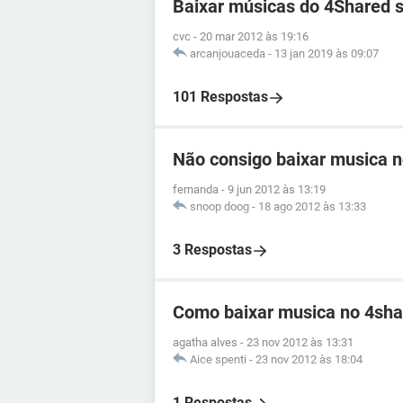
Baixar músicas do 4Shared s
cvc
-
20 mar 2012 às 19:16
arcanjouaceda
-
13 jan 2019 às 09:07
101 Respostas
Não consigo baixar musica 
fernanda
-
9 jun 2012 às 13:19
snoop doog
-
18 ago 2012 às 13:33
3 Respostas
Como baixar musica no 4sha
agatha alves
-
23 nov 2012 às 13:31
Aice spenti
-
23 nov 2012 às 18:04
1 Respostas