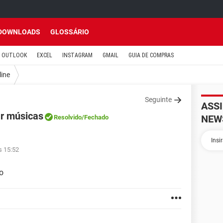
DOWNLOADS
GLOSSÁRIO
OUTLOOK
EXCEL
INSTAGRAM
GMAIL
GUIA DE COMPRAS
line
Seguinte
ASS
ar músicas
NEW
Resolvido
/Fechado
s 15:52
o