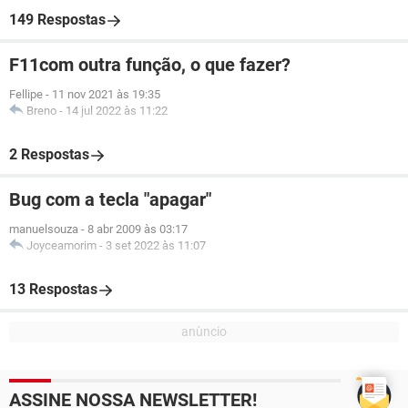
149 Respostas
F11com outra função, o que fazer?
Fellipe
-
11 nov 2021 às 19:35
Breno
-
14 jul 2022 às 11:22
2 Respostas
Bug com a tecla "apagar"
manuelsouza
-
8 abr 2009 às 03:17
Joyceamorim
-
3 set 2022 às 11:07
13 Respostas
ASSINE NOSSA NEWSLETTER!