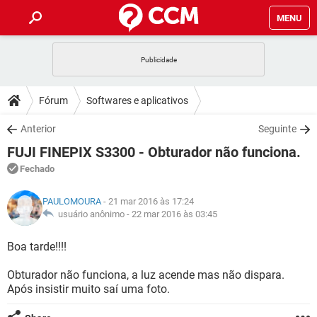
MENU
INÍCIO
JOGOS
WHATSAPP
DICAS
Fórum
Softwares e aplicativos
CELULAR
FACEBOOK
JOGOS
WHATSAPP
DOWNLOADS
Anterior
Seguinte
OUTLOOK
EXCEL
CELULAR
FACEBOOK
FUJI FINEPIX S3300 - Obturador não funciona.
INSTAGRAM
JOGOS
GMAIL
WHATSAPP
FÓRUM
OUTLOOK
EXCEL
Fechado
GUIA DE COMPRAS
CELULAR
FACEBOOK
INSTAGRAM
JOGOS
GMAIL
WHATSAPP
GLOSSÁRIO
OUTLOOK
PAULOMOURA
- 21 mar 2016 às 17:24
EXCEL
GUIA DE COMPRAS
CELULAR
FACEBOOK
usuário anônimo -
22 mar 2016 às 03:45
INSTAGRAM
JOGOS
GMAIL
WHATSAPP
OUTLOOK
EXCEL
Boa tarde!!!!
GUIA DE COMPRAS
CELULAR
FACEBOOK
INSTAGRAM
GMAIL
Obturador não funciona, a luz acende mas não dispara.
OUTLOOK
EXCEL
GUIA DE COMPRAS
Após insistir muito saí uma foto.
INSTAGRAM
GMAIL