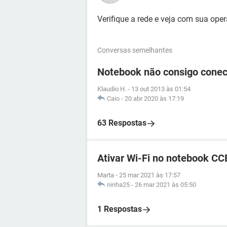
Verifique a rede e veja com sua ope
Conversas semelhantes
Notebook não consigo conect
Klaudio H.
-
13 out 2013 às 01:54
Caio
-
20 abr 2020 às 17:19
63 Respostas
Ativar Wi-Fi no notebook CC
Marta
-
25 mar 2021 às 17:57
ninha25
-
26 mar 2021 às 05:50
1 Respostas