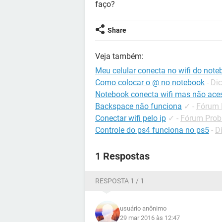
faço?
Share
Veja também:
Meu celular conecta no wifi do not
Como colocar o @ no notebook
-
Dic
Notebook conecta wifi mas não aces
Backspace não funciona
✓
-
Fórum 
Conectar wifi pelo ip
✓
-
Fórum Probl
Controle do ps4 funciona no ps5
-
D
1 Respostas
RESPOSTA 1 / 1
usuário anônimo
29 mar 2016 às 12:47