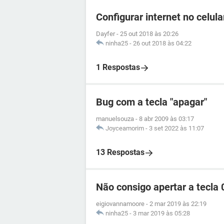
Configurar internet no celul
Dayfer
-
25 out 2018 às 20:26
ninha25
-
26 out 2018 às 04:22
1 Respostas
Bug com a tecla "apagar"
manuelsouza
-
8 abr 2009 às 03:17
Joyceamorim
-
3 set 2022 às 11:07
13 Respostas
Não consigo apertar a tecla 
eigiovannamoore
-
2 mar 2019 às 22:19
ninha25
-
3 mar 2019 às 05:28