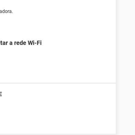
radora.
ar a rede Wi-Fi
E