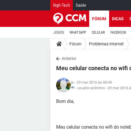
High-Tech
Saúde
FÓRUM
DICAS
JOGOS
WHATSAPP
CELULAR
FACEBOOK
Fórum
Problemas Internet
Anterior
Meu celular conecta no wifi
je
- 29 mar 2016 às 08:45
usuário anônimo -
29 mar 2016 à
Bom dia,
Meu celular conecta no wifi do note