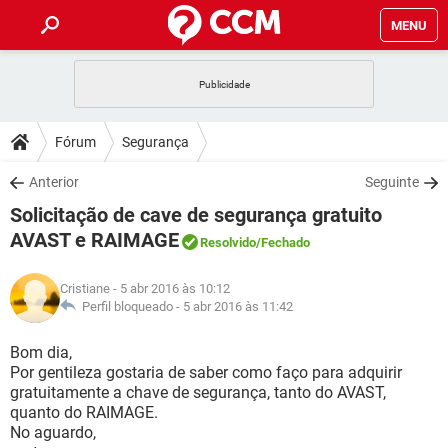
MENU
INÍCIO
JOGOS
WHATSAPP
DICAS
Fórum
Segurança
CELULAR
FACEBOOK
JOGOS
WHATSAPP
DOWNLOADS
Anterior
Seguinte
OUTLOOK
EXCEL
CELULAR
FACEBOOK
Solicitação de cave de segurança gratuito
INSTAGRAM
JOGOS
GMAIL
WHATSAPP
FÓRUM
OUTLOOK
EXCEL
AVAST e RAIMAGE
Resolvido
/Fechado
GUIA DE COMPRAS
CELULAR
FACEBOOK
INSTAGRAM
JOGOS
GMAIL
WHATSAPP
GLOSSÁRIO
OUTLOOK
EXCEL
Cristiane
- 5 abr 2016 às 10:12
GUIA DE COMPRAS
CELULAR
FACEBOOK
Perfil bloqueado -
5 abr 2016 às 11:42
INSTAGRAM
JOGOS
GMAIL
WHATSAPP
OUTLOOK
EXCEL
Bom dia,
GUIA DE COMPRAS
CELULAR
FACEBOOK
INSTAGRAM
GMAIL
Por gentileza gostaria de saber como faço para adquirir
OUTLOOK
EXCEL
gratuitamente a chave de segurança, tanto do AVAST,
GUIA DE COMPRAS
quanto do RAIMAGE.
INSTAGRAM
GMAIL
No aguardo,