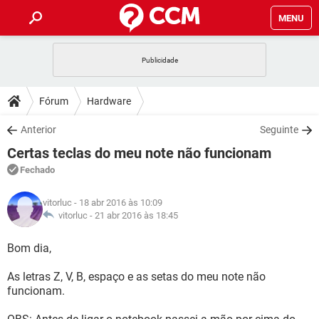
MENU
INÍCIO
JOGOS
WHATSAPP
DICAS
Fórum
Hardware
CELULAR
FACEBOOK
JOGOS
WHATSAPP
DOWNLOADS
Anterior
Seguinte
OUTLOOK
EXCEL
CELULAR
FACEBOOK
Certas teclas do meu note não funcionam
INSTAGRAM
JOGOS
GMAIL
WHATSAPP
FÓRUM
OUTLOOK
EXCEL
Fechado
GUIA DE COMPRAS
CELULAR
FACEBOOK
INSTAGRAM
JOGOS
GMAIL
WHATSAPP
GLOSSÁRIO
OUTLOOK
vitorluc
- 18 abr 2016 às 10:09
EXCEL
GUIA DE COMPRAS
CELULAR
FACEBOOK
vitorluc -
21 abr 2016 às 18:45
INSTAGRAM
JOGOS
GMAIL
WHATSAPP
OUTLOOK
EXCEL
Bom dia,
GUIA DE COMPRAS
CELULAR
FACEBOOK
INSTAGRAM
GMAIL
As letras Z, V, B, espaço e as setas do meu note não
OUTLOOK
EXCEL
GUIA DE COMPRAS
funcionam.
INSTAGRAM
GMAIL