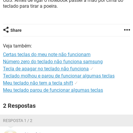
OBS: Antes de ligar o notebook passei a mão por cima do
GUIA DE COMPRAS
teclado para tirar a poeira.
Share
Veja também:
Certas teclas do meu note não funcionam
Número zero do teclado não funciona samsung
Tecla de apagar no teclado não funciona
✓
Teclado molhou e parou de funcionar algumas teclas
Meu teclado não tem a tecla shift
✓
Meu teclado parou de funcionar algumas teclas
2 Respostas
RESPOSTA 1 / 2