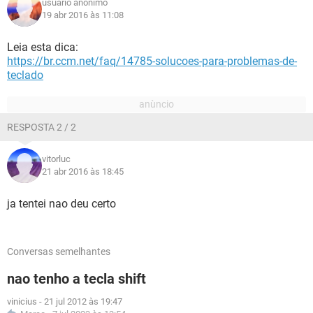
usuário anônimo
19 abr 2016 às 11:08
Leia esta dica:
https://br.ccm.net/faq/14785-solucoes-para-problemas-de-
teclado
RESPOSTA 2 / 2
vitorluc
21 abr 2016 às 18:45
ja tentei nao deu certo
Conversas semelhantes
nao tenho a tecla shift
vinicius
-
21 jul 2012 às 19:47