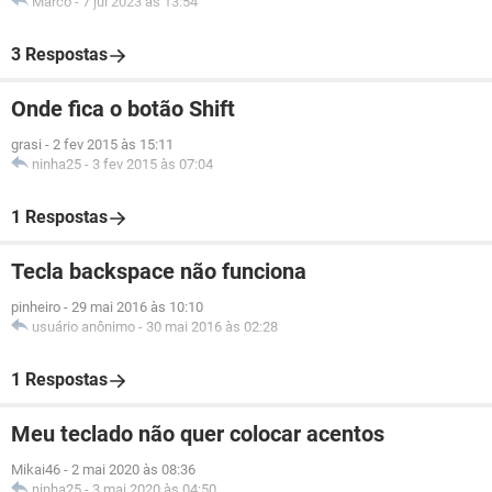
Marco
-
7 jul 2023 às 13:54
3 Respostas
Onde fica o botão Shift
grasi
-
2 fev 2015 às 15:11
ninha25
-
3 fev 2015 às 07:04
1 Respostas
Tecla backspace não funciona
pinheiro
-
29 mai 2016 às 10:10
usuário anônimo
-
30 mai 2016 às 02:28
1 Respostas
Meu teclado não quer colocar acentos
Mikai46
-
2 mai 2020 às 08:36
ninha25
-
3 mai 2020 às 04:50