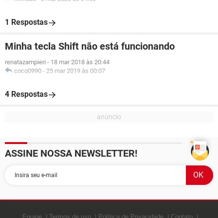
1 Respostas
Minha tecla Shift não está funcionando
renatazampieri
-
18 mar 2018 às 20:44
coco0990
-
25 mar 2019 às 00:07
4 Respostas
ASSINE NOSSA NEWSLETTER!
Equipe
Termos de uso
Política de Privacidade
Contato