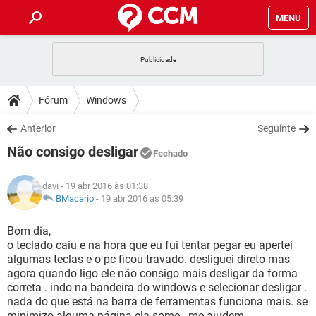
MENU
INÍCIO
JOGOS
WHATSAPP
DICAS
Fórum
Windows
CELULAR
FACEBOOK
JOGOS
WHATSAPP
DOWNLOADS
Anterior
Seguinte
OUTLOOK
EXCEL
CELULAR
FACEBOOK
Não consigo desligar
INSTAGRAM
JOGOS
GMAIL
WHATSAPP
Fechado
FÓRUM
OUTLOOK
EXCEL
GUIA DE COMPRAS
CELULAR
FACEBOOK
davi
- 19 abr 2016 às 01:38
INSTAGRAM
JOGOS
GMAIL
WHATSAPP
GLOSSÁRIO
BMacario
-
19 abr 2016 às 05:39
OUTLOOK
EXCEL
GUIA DE COMPRAS
CELULAR
FACEBOOK
INSTAGRAM
JOGOS
GMAIL
WHATSAPP
Bom dia,
OUTLOOK
EXCEL
o teclado caiu e na hora que eu fui tentar pegar eu apertei
GUIA DE COMPRAS
CELULAR
FACEBOOK
algumas teclas e o pc ficou travado. desliguei direto mas
INSTAGRAM
GMAIL
agora quando ligo ele não consigo mais desligar da forma
OUTLOOK
EXCEL
GUIA DE COMPRAS
correta . indo na bandeira do windows e selecionar desligar .
INSTAGRAM
GMAIL
nada do que está na barra de ferramentas funciona mais. se
minimizo alguma página ela some...me ajudem