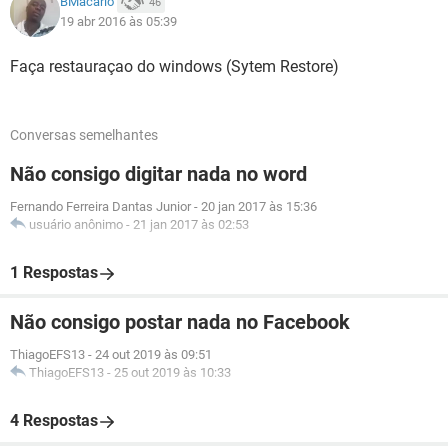
BMacario
46
19 abr 2016 às 05:39
Faça restauraçao do windows (Sytem Restore)
Conversas semelhantes
Não consigo digitar nada no word
Fernando Ferreira Dantas Junior
-
20 jan 2017 às 15:36
usuário anônimo
-
21 jan 2017 às 02:53
1 Respostas
Não consigo postar nada no Facebook
ThiagoEFS13
-
24 out 2019 às 09:51
ThiagoEFS13
-
25 out 2019 às 10:33
4 Respostas