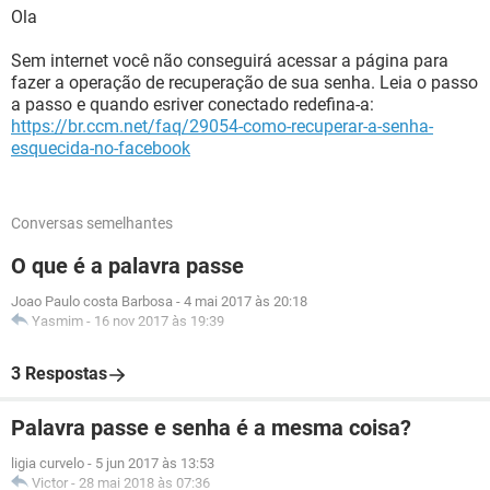
Ola
Sem internet você não conseguirá acessar a página para
fazer a operação de recuperação de sua senha. Leia o passo
a passo e quando esriver conectado redefina-a:
https://br.ccm.net/faq/29054-como-recuperar-a-senha-
esquecida-no-facebook
Conversas semelhantes
O que é a palavra passe
Joao Paulo costa Barbosa
-
4 mai 2017 às 20:18
Yasmim
-
16 nov 2017 às 19:39
3 Respostas
Palavra passe e senha é a mesma coisa?
ligia curvelo
-
5 jun 2017 às 13:53
Victor
-
28 mai 2018 às 07:36