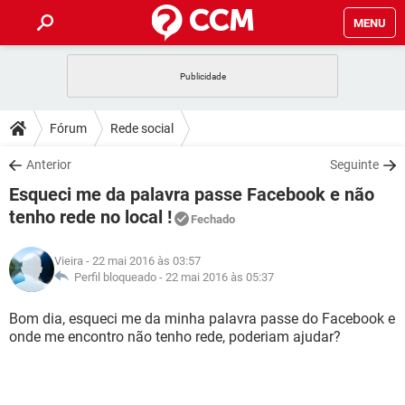
MENU
INÍCIO
JOGOS
WHATSAPP
DICAS
Fórum
Rede social
CELULAR
FACEBOOK
JOGOS
WHATSAPP
DOWNLOADS
Anterior
Seguinte
OUTLOOK
EXCEL
CELULAR
FACEBOOK
Esqueci me da palavra passe Facebook e não
INSTAGRAM
JOGOS
GMAIL
WHATSAPP
FÓRUM
OUTLOOK
EXCEL
tenho rede no local !
Fechado
GUIA DE COMPRAS
CELULAR
FACEBOOK
INSTAGRAM
JOGOS
GMAIL
WHATSAPP
GLOSSÁRIO
OUTLOOK
EXCEL
Vieira
- 22 mai 2016 às 03:57
GUIA DE COMPRAS
CELULAR
FACEBOOK
Perfil bloqueado -
22 mai 2016 às 05:37
INSTAGRAM
JOGOS
GMAIL
WHATSAPP
OUTLOOK
EXCEL
Bom dia, esqueci me da minha palavra passe do Facebook e
GUIA DE COMPRAS
CELULAR
FACEBOOK
INSTAGRAM
GMAIL
onde me encontro não tenho rede, poderiam ajudar?
OUTLOOK
EXCEL
GUIA DE COMPRAS
INSTAGRAM
GMAIL