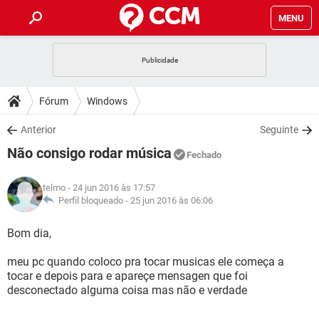
MENU
INÍCIO
JOGOS
WHATSAPP
DICAS
Fórum
Windows
CELULAR
FACEBOOK
JOGOS
WHATSAPP
DOWNLOADS
Anterior
Seguinte
OUTLOOK
EXCEL
CELULAR
FACEBOOK
Não consigo rodar música
INSTAGRAM
JOGOS
GMAIL
WHATSAPP
Fechado
FÓRUM
OUTLOOK
EXCEL
GUIA DE COMPRAS
CELULAR
FACEBOOK
telmo
- 24 jun 2016 às 17:57
INSTAGRAM
JOGOS
GMAIL
WHATSAPP
GLOSSÁRIO
Perfil bloqueado -
25 jun 2016 às 06:06
OUTLOOK
EXCEL
GUIA DE COMPRAS
CELULAR
FACEBOOK
INSTAGRAM
JOGOS
GMAIL
WHATSAPP
Bom dia,
OUTLOOK
EXCEL
GUIA DE COMPRAS
CELULAR
FACEBOOK
meu pc quando coloco pra tocar musicas ele começa a
INSTAGRAM
GMAIL
tocar e depois para e apareçe mensagen que foi
OUTLOOK
EXCEL
GUIA DE COMPRAS
desconectado alguma coisa mas não e verdade
INSTAGRAM
GMAIL