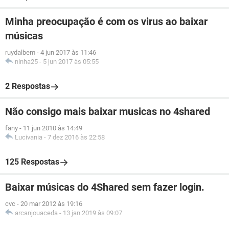
Minha preocupação é com os virus ao baixar
músicas
ruydalbem
-
4 jun 2017 às 11:46
ninha25
-
5 jun 2017 às 05:55
2 Respostas
Não consigo mais baixar musicas no 4shared
fany
-
11 jun 2010 às 14:49
Lucivania
-
7 dez 2016 às 22:58
125 Respostas
Baixar músicas do 4Shared sem fazer login.
cvc
-
20 mar 2012 às 19:16
arcanjouaceda
-
13 jan 2019 às 09:07