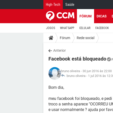
High-Tech
Saúde
FÓRUM
DICAS
JOGOS
WHATSAPP
CELULAR
FACEBOOK
Fórum
Rede social
Anterior
Facebook está bloqueado
bruno oliveira
- 30 jun 2016 às 22:00
bruno oliveira -
1 jul 2016 às 12:
Bom dia,
meu facebook foi bloqueado, e ped
troco a senha aparece "OCORREU 
e usar normalmente ? ajuda por fav