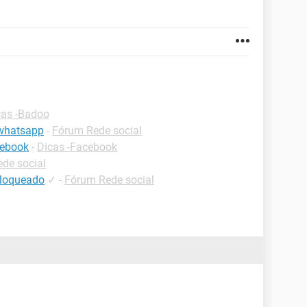
cas -Badoo
whatsapp
-
Fórum Rede social
cebook
-
Dicas -Facebook
de social
bloqueado
✓
-
Fórum Rede social