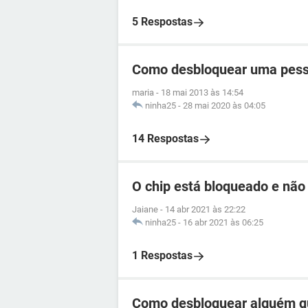
5 Respostas
Como desbloquear uma pess
maria
-
18 mai 2013 às 14:54
ninha25
-
28 mai 2020 às 04:05
14 Respostas
O chip está bloqueado e não
Jaiane
-
14 abr 2021 às 22:22
ninha25
-
16 abr 2021 às 06:25
1 Respostas
Como desbloquear alguém q