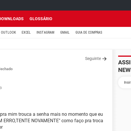
DOWNLOADS
GLOSSÁRIO
OUTLOOK
EXCEL
INSTAGRAM
GMAIL
GUIA DE COMPRAS
Seguinte
ASS
NEW
Fechado
39
i pra mim trouca a senha mais no momento que eu
UM ERRO,TENTE NOVAMENTE" como faço pra troca
or