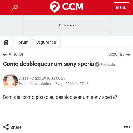
MENU
INÍCIO
JOGOS
WHATSAPP
DICAS
Fórum
Segurança
CELULAR
FACEBOOK
JOGOS
WHATSAPP
DOWNLOADS
Anterior
Seguinte
OUTLOOK
EXCEL
CELULAR
FACEBOOK
Como desbloquear um sony xperia
INSTAGRAM
JOGOS
GMAIL
WHATSAPP
Fechado
FÓRUM
OUTLOOK
EXCEL
GUIA DE COMPRAS
CELULAR
FACEBOOK
jullass
- 7 ago 2016 às 06:29
INSTAGRAM
JOGOS
GMAIL
WHATSAPP
GLOSSÁRIO
usuário anônimo -
7 ago 2016 às 07:43
OUTLOOK
EXCEL
GUIA DE COMPRAS
CELULAR
FACEBOOK
INSTAGRAM
JOGOS
GMAIL
WHATSAPP
Bom dia, como posso eu desbloquear um sony xperia?
OUTLOOK
EXCEL
GUIA DE COMPRAS
CELULAR
FACEBOOK
INSTAGRAM
GMAIL
OUTLOOK
EXCEL
GUIA DE COMPRAS
INSTAGRAM
GMAIL
Share