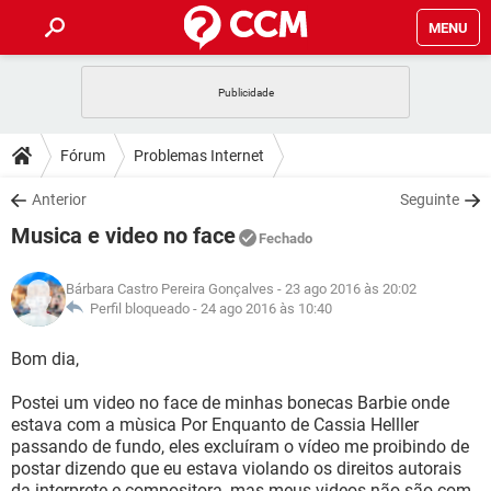
MENU
INÍCIO
JOGOS
WHATSAPP
DICAS
Fórum
Problemas Internet
CELULAR
FACEBOOK
JOGOS
WHATSAPP
DOWNLOADS
Anterior
Seguinte
OUTLOOK
EXCEL
CELULAR
FACEBOOK
Musica e video no face
INSTAGRAM
JOGOS
GMAIL
WHATSAPP
Fechado
FÓRUM
OUTLOOK
EXCEL
GUIA DE COMPRAS
CELULAR
FACEBOOK
Bárbara Castro Pereira Gonçalves
- 23 ago 2016 às 20:02
INSTAGRAM
JOGOS
GMAIL
WHATSAPP
GLOSSÁRIO
Perfil bloqueado -
24 ago 2016 às 10:40
OUTLOOK
EXCEL
GUIA DE COMPRAS
CELULAR
FACEBOOK
INSTAGRAM
JOGOS
GMAIL
WHATSAPP
Bom dia,
OUTLOOK
EXCEL
GUIA DE COMPRAS
CELULAR
FACEBOOK
Postei um video no face de minhas bonecas Barbie onde
INSTAGRAM
GMAIL
estava com a mùsica Por Enquanto de Cassia Helller
OUTLOOK
EXCEL
GUIA DE COMPRAS
passando de fundo, eles excluíram o vídeo me proibindo de
INSTAGRAM
GMAIL
postar dizendo que eu estava violando os direitos autorais
da interprete e compositora, mas meus videos não são com