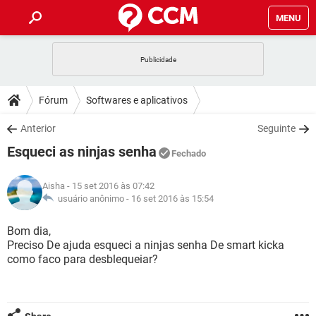
MENU
INÍCIO
JOGOS
WHATSAPP
DICAS
Fórum
Softwares e aplicativos
CELULAR
FACEBOOK
JOGOS
WHATSAPP
DOWNLOADS
Anterior
Seguinte
OUTLOOK
EXCEL
CELULAR
FACEBOOK
Esqueci as ninjas senha
INSTAGRAM
JOGOS
GMAIL
WHATSAPP
Fechado
FÓRUM
OUTLOOK
EXCEL
GUIA DE COMPRAS
CELULAR
FACEBOOK
Aisha
- 15 set 2016 às 07:42
INSTAGRAM
JOGOS
GMAIL
WHATSAPP
GLOSSÁRIO
usuário anônimo -
16 set 2016 às 15:54
OUTLOOK
EXCEL
GUIA DE COMPRAS
CELULAR
FACEBOOK
INSTAGRAM
JOGOS
GMAIL
WHATSAPP
Bom dia,
OUTLOOK
EXCEL
Preciso De ajuda esqueci a ninjas senha De smart kicka
GUIA DE COMPRAS
CELULAR
FACEBOOK
como faco para desblequeiar?
INSTAGRAM
GMAIL
OUTLOOK
EXCEL
GUIA DE COMPRAS
INSTAGRAM
GMAIL