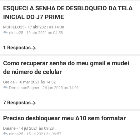
ESQUECI A SENHA DE DESBLOQUEIO DA TELA
INICIAL DO J7 PRIME
MURILLO25
-
17 abr 2021 às 14:38
ninha25
-
19 abr 2021 às 04:58
1 Respostas
Como recuperar senha do meu gmail e mudei
de número de celular
Greice
-
16 mar 2021 às 14:32
DemissonFagner
-
24 jan 2023 às 14:01
7 Respostas
Preciso desbloquear meu A10 sem formatar
Daiane
-
14 jul 2021 às 09:28
ninha25
-
15 jul 2021 às 06:57