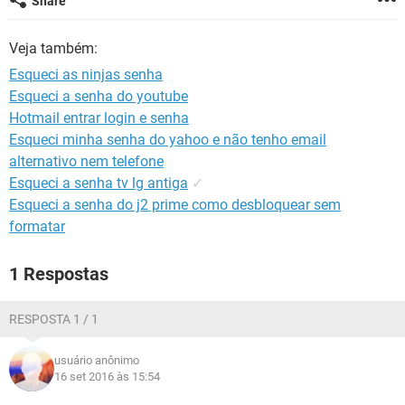
Share
GUIA DE COMPRAS
Veja também:
Esqueci as ninjas senha
Esqueci a senha do youtube
Hotmail entrar login e senha
Esqueci minha senha do yahoo e não tenho email
alternativo nem telefone
Esqueci a senha tv lg antiga
✓
Esqueci a senha do j2 prime como desbloquear sem
formatar
1 Respostas
RESPOSTA 1 / 1
usuário anônimo
16 set 2016 às 15:54