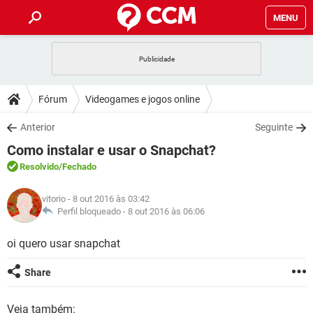
MENU
INÍCIO
JOGOS
WHATSAPP
DICAS
Fórum
Videogames e jogos online
CELULAR
FACEBOOK
JOGOS
WHATSAPP
DOWNLOADS
Anterior
Seguinte
OUTLOOK
EXCEL
CELULAR
FACEBOOK
Como instalar e usar o Snapchat?
INSTAGRAM
JOGOS
GMAIL
WHATSAPP
FÓRUM
OUTLOOK
EXCEL
Resolvido
/Fechado
GUIA DE COMPRAS
CELULAR
FACEBOOK
INSTAGRAM
JOGOS
GMAIL
WHATSAPP
GLOSSÁRIO
OUTLOOK
vitorio
- 8 out 2016 às 03:42
EXCEL
GUIA DE COMPRAS
CELULAR
FACEBOOK
Perfil bloqueado -
8 out 2016 às 06:06
INSTAGRAM
JOGOS
GMAIL
WHATSAPP
OUTLOOK
EXCEL
oi quero usar snapchat
GUIA DE COMPRAS
CELULAR
FACEBOOK
INSTAGRAM
GMAIL
OUTLOOK
EXCEL
Share
GUIA DE COMPRAS
INSTAGRAM
GMAIL
Veja também: