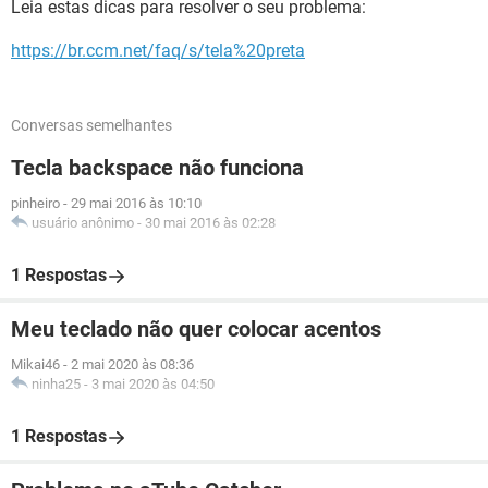
Leia estas dicas para resolver o seu problema:
https://br.ccm.net/faq/s/tela%20preta
Conversas semelhantes
Tecla backspace não funciona
pinheiro
-
29 mai 2016 às 10:10
usuário anônimo
-
30 mai 2016 às 02:28
1 Respostas
Meu teclado não quer colocar acentos
Mikai46
-
2 mai 2020 às 08:36
ninha25
-
3 mai 2020 às 04:50
1 Respostas