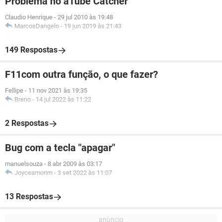
Problema no aTube Catcher
Claudio Henrique
-
29 jul 2010 às 19:48
MarcosDangelo
-
19 jun 2019 às 21:43
149 Respostas
F11com outra função, o que fazer?
Fellipe
-
11 nov 2021 às 19:35
Breno
-
14 jul 2022 às 11:22
2 Respostas
Bug com a tecla "apagar"
manuelsouza
-
8 abr 2009 às 03:17
Joyceamorim
-
3 set 2022 às 11:07
13 Respostas