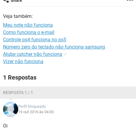
Share
GUIA DE COMPRAS
Veja também:
Meu note não funciona
Como funciona o e-mail
Controle ps4 funciona no ps5
Número zero do teclado não funciona samsung
Atube catcher não funciona
✓
Vizer não funciona
1 Respostas
RESPOSTA 1 / 1
Perfil bloqueado
19 out 2016 às 04:00
Oi