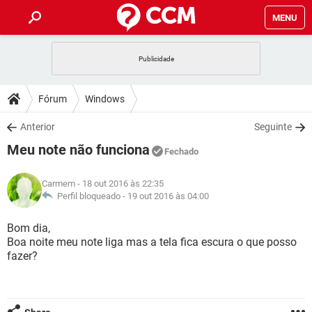
MENU
INÍCIO
JOGOS
WHATSAPP
DICAS
Fórum
Windows
CELULAR
FACEBOOK
JOGOS
WHATSAPP
DOWNLOADS
Anterior
Seguinte
OUTLOOK
EXCEL
CELULAR
FACEBOOK
Meu note não funciona
INSTAGRAM
JOGOS
GMAIL
WHATSAPP
Fechado
FÓRUM
OUTLOOK
EXCEL
GUIA DE COMPRAS
CELULAR
FACEBOOK
Carmem
- 18 out 2016 às 22:35
INSTAGRAM
JOGOS
GMAIL
WHATSAPP
GLOSSÁRIO
Perfil bloqueado -
19 out 2016 às 04:00
OUTLOOK
EXCEL
GUIA DE COMPRAS
CELULAR
FACEBOOK
INSTAGRAM
JOGOS
GMAIL
WHATSAPP
Bom dia,
OUTLOOK
EXCEL
Boa noite meu note liga mas a tela fica escura o que posso
GUIA DE COMPRAS
CELULAR
FACEBOOK
fazer?
INSTAGRAM
GMAIL
OUTLOOK
EXCEL
GUIA DE COMPRAS
INSTAGRAM
GMAIL