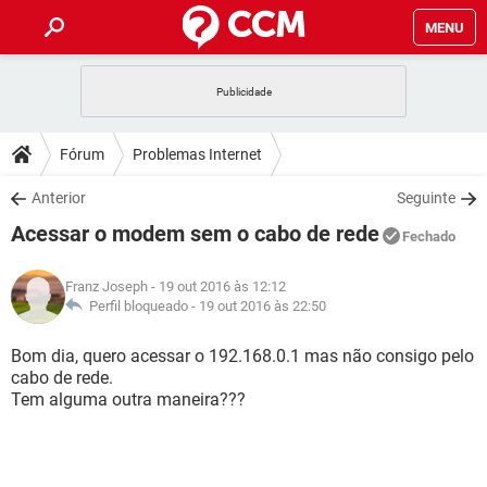
MENU
INÍCIO
JOGOS
WHATSAPP
DICAS
Fórum
Problemas Internet
CELULAR
FACEBOOK
JOGOS
WHATSAPP
DOWNLOADS
Anterior
Seguinte
OUTLOOK
EXCEL
CELULAR
FACEBOOK
Acessar o modem sem o cabo de rede
INSTAGRAM
JOGOS
GMAIL
WHATSAPP
Fechado
FÓRUM
OUTLOOK
EXCEL
GUIA DE COMPRAS
CELULAR
FACEBOOK
Franz Joseph
- 19 out 2016 às 12:12
INSTAGRAM
JOGOS
GMAIL
WHATSAPP
GLOSSÁRIO
Perfil bloqueado -
19 out 2016 às 22:50
OUTLOOK
EXCEL
GUIA DE COMPRAS
CELULAR
FACEBOOK
INSTAGRAM
JOGOS
GMAIL
WHATSAPP
Bom dia, quero acessar o 192.168.0.1 mas não consigo pelo
OUTLOOK
EXCEL
cabo de rede.
GUIA DE COMPRAS
CELULAR
FACEBOOK
Tem alguma outra maneira???
INSTAGRAM
GMAIL
OUTLOOK
EXCEL
GUIA DE COMPRAS
INSTAGRAM
GMAIL