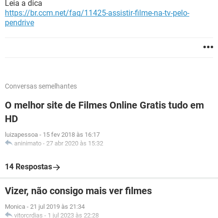
Leia a dica
https://br.ccm.net/faq/11425-assistir-filme-na-tv-pelo-
pendrive
Conversas semelhantes
O melhor site de Filmes Online Gratis tudo em
HD
luizapessoa
-
15 fev 2018 às 16:17
aninimato
-
27 abr 2020 às 15:32
14 Respostas
Vizer, não consigo mais ver filmes
Monica
-
21 jul 2019 às 21:34
vitorcrdias
-
1 jul 2023 às 22:28