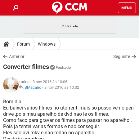
MENU
INÍCIO
JOGOS
WHATSAPP
DICAS
Fórum
Windows
CELULAR
FACEBOOK
JOGOS
WHATSAPP
DOWNLOADS
Anterior
Seguinte
OUTLOOK
EXCEL
CELULAR
FACEBOOK
Converter filmes
INSTAGRAM
JOGOS
GMAIL
WHATSAPP
Fechado
FÓRUM
OUTLOOK
EXCEL
GUIA DE COMPRAS
CELULAR
FACEBOOK
karina
- 3 nov 2016 às 10:06
INSTAGRAM
JOGOS
GMAIL
WHATSAPP
GLOSSÁRIO
BMacario
-
3 nov 2016 às 10:32
OUTLOOK
EXCEL
GUIA DE COMPRAS
CELULAR
FACEBOOK
INSTAGRAM
JOGOS
GMAIL
WHATSAPP
Bom dia
OUTLOOK
EXCEL
Eu baixei varios filmes no utorrent ,mais so posso ve no pen
GUIA DE COMPRAS
CELULAR
FACEBOOK
drive ,pois meu aparelho de dvd nao le os filmes.
INSTAGRAM
GMAIL
Como faco para gravar os filmes para passar no aparelho .
OUTLOOK
EXCEL
GUIA DE COMPRAS
Pois ja tentei varias formas e nao conseguir.
INSTAGRAM
GMAIL
Eles sao avi mkv e nao rodao no aparelho.
Desde ja agradeço .