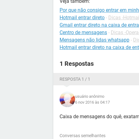
Veja também:
Por que não consigo entrar em min
Hotmail entrar direto
-
Dicas -Hotmai
Gmail entrar direto na caixa de entr
Centro de mensagens
-
Dicas -Oper
Mensagens não lidas whatsapp
-
Di
Hotmail entrar direto na caixa de en
1 Respostas
RESPOSTA 1 / 1
usuário anônimo
6 nov 2016 às 04:17
Caixa de mensagens do quê, exatame
Conversas semelhantes