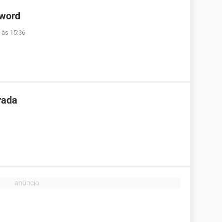
 word
 às 15:36
rada