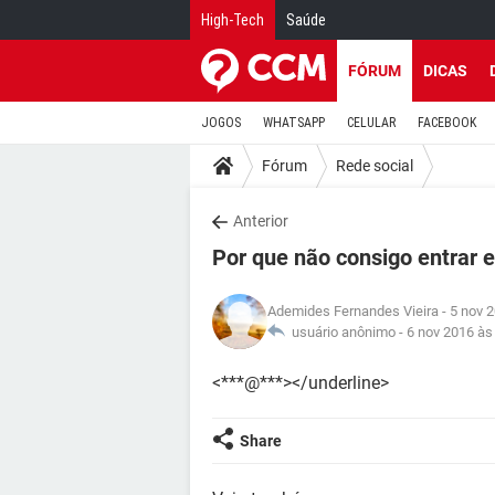
High-Tech
Saúde
FÓRUM
DICAS
JOGOS
WHATSAPP
CELULAR
FACEBOOK
Fórum
Rede social
Anterior
Por que não consigo entrar
Ademides Fernandes Vieira
- 5 nov 
usuário anônimo -
6 nov 2016 às
<***@***></underline>
Share