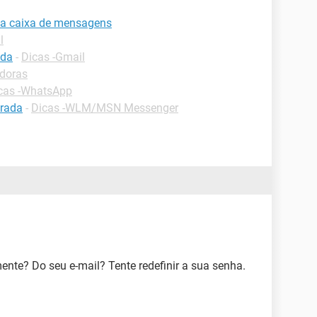
ha caixa de mensagens
l
ada
-
Dicas -Gmail
adoras
cas -WhatsApp
trada
-
Dicas -WLM/MSN Messenger
nte? Do seu e-mail? Tente redefinir a sua senha.