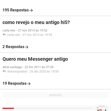
195 Respostas
como revejo o meu antigo hi5?
carla reis
-
27 nov 2014 às 19:52
carla reis
-
27 nov 2014 às 19:55
2 Respostas
Quero meu Messenger antigo
aline santiago
-
22 fev 2011 às 07:39
Antoniopratezi
-
26 abr 2020 às 15:00
19 Respostas