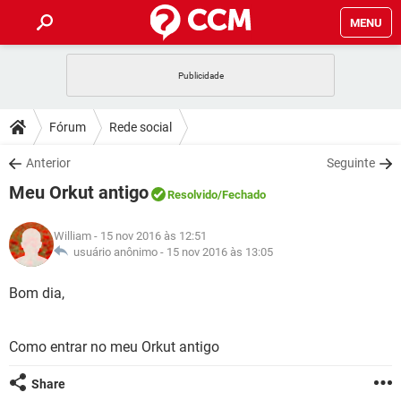
MENU
INÍCIO
JOGOS
WHATSAPP
DICAS
Fórum
Rede social
CELULAR
FACEBOOK
JOGOS
WHATSAPP
DOWNLOADS
Anterior
Seguinte
OUTLOOK
EXCEL
CELULAR
FACEBOOK
Meu Orkut antigo
INSTAGRAM
JOGOS
GMAIL
WHATSAPP
Resolvido
/Fechado
FÓRUM
OUTLOOK
EXCEL
GUIA DE COMPRAS
CELULAR
FACEBOOK
William
- 15 nov 2016 às 12:51
INSTAGRAM
JOGOS
GMAIL
WHATSAPP
GLOSSÁRIO
usuário anônimo -
15 nov 2016 às 13:05
OUTLOOK
EXCEL
GUIA DE COMPRAS
CELULAR
FACEBOOK
INSTAGRAM
JOGOS
GMAIL
WHATSAPP
Bom dia,
OUTLOOK
EXCEL
GUIA DE COMPRAS
CELULAR
FACEBOOK
INSTAGRAM
GMAIL
Como entrar no meu Orkut antigo
OUTLOOK
EXCEL
GUIA DE COMPRAS
INSTAGRAM
GMAIL
Share