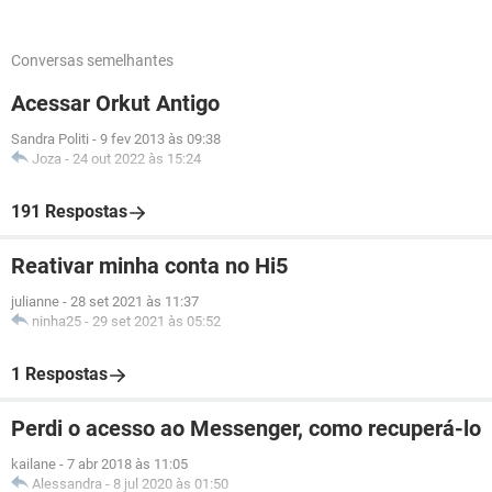
Conversas semelhantes
Acessar Orkut Antigo
Sandra Politi
-
9 fev 2013 às 09:38
Joza
-
24 out 2022 às 15:24
191 Respostas
Reativar minha conta no Hi5
julianne
-
28 set 2021 às 11:37
ninha25
-
29 set 2021 às 05:52
1 Respostas
Perdi o acesso ao Messenger, como recuperá-lo
kailane
-
7 abr 2018 às 11:05
Alessandra
-
8 jul 2020 às 01:50