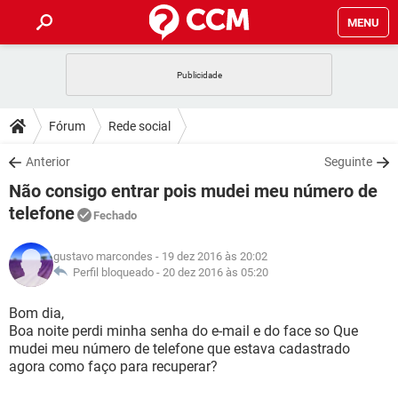
MENU
INÍCIO
JOGOS
WHATSAPP
DICAS
Fórum
Rede social
CELULAR
FACEBOOK
JOGOS
WHATSAPP
DOWNLOADS
Anterior
Seguinte
OUTLOOK
EXCEL
CELULAR
FACEBOOK
Não consigo entrar pois mudei meu número de
INSTAGRAM
JOGOS
GMAIL
WHATSAPP
FÓRUM
OUTLOOK
EXCEL
telefone
Fechado
GUIA DE COMPRAS
CELULAR
FACEBOOK
INSTAGRAM
JOGOS
GMAIL
WHATSAPP
GLOSSÁRIO
OUTLOOK
EXCEL
gustavo marcondes
- 19 dez 2016 às 20:02
GUIA DE COMPRAS
CELULAR
FACEBOOK
Perfil bloqueado -
20 dez 2016 às 05:20
INSTAGRAM
JOGOS
GMAIL
WHATSAPP
OUTLOOK
EXCEL
Bom dia,
GUIA DE COMPRAS
CELULAR
FACEBOOK
INSTAGRAM
GMAIL
Boa noite perdi minha senha do e-mail e do face so Que
OUTLOOK
EXCEL
mudei meu número de telefone que estava cadastrado
GUIA DE COMPRAS
agora como faço para recuperar?
INSTAGRAM
GMAIL