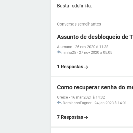
Basta redefini-la.
Conversas semelhantes
Assunto de desbloqueio de 
Atumane
-
26 nov 2020 à 11:38
ninha25
-
27 nov 2020 à 05:05
1 Respostas
Como recuperar senha do me
Greice
-
16 mar 2021 à 14:32
DemissonFagner
-
24 jan 2023 à 14:01
7 Respostas