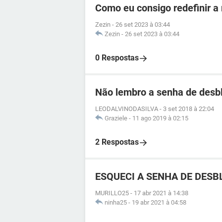
Como eu consigo redefinir a
Zezin
-
26 set 2023 à 03:44
Zezin
-
26 set 2023 à 03:44
0 Respostas
Não lembro a senha de desb
LEODALVINODASILVA
-
3 set 2018 à 22:04
Graziele
-
11 ago 2019 à 02:15
2 Respostas
ESQUECI A SENHA DE DESBL
MURILLO25
-
17 abr 2021 à 14:38
ninha25
-
19 abr 2021 à 04:58