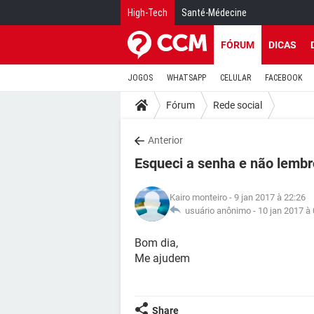
High-Tech
Santé-Médecine
FÓRUM
DICAS
JOGOS
WHATSAPP
CELULAR
FACEBOOK
Fórum
Rede social
Anterior
Esqueci a senha e não lembr
Kairo monteiro
- 9 jan 2017 à 22:26
usuário anônimo -
10 jan 2017 à
Bom dia,
Me ajudem
Share