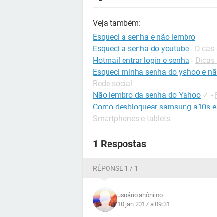
Veja também:
Esqueci a senha e não lembro
Esqueci a senha do youtube
-
Dicas
Hotmail entrar login e senha
-
Dicas 
Esqueci minha senha do yahoo e não
Rede social
Não lembro da senha do Yahoo
✓
-
Como desbloquear samsung a10s es
Smartphones e tablets
1 Respostas
RÉPONSE 1 / 1
usuário anônimo
10 jan 2017 à 09:31