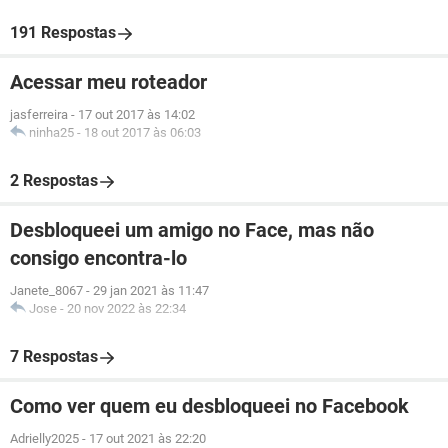
191 Respostas
Acessar meu roteador
jasferreira
-
17 out 2017 às 14:02
ninha25
-
18 out 2017 às 06:03
2 Respostas
Desbloqueei um amigo no Face, mas não
consigo encontra-lo
Janete_8067
-
29 jan 2021 às 11:47
Jose
-
20 nov 2022 às 22:34
7 Respostas
Como ver quem eu desbloqueei no Facebook
Adrielly2025
-
17 out 2021 às 22:20