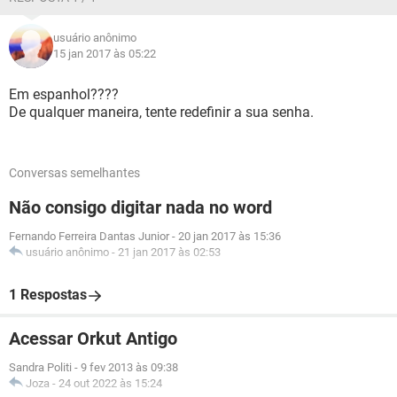
usuário anônimo
15 jan 2017 às 05:22
Em espanhol????
De qualquer maneira, tente redefinir a sua senha.
Conversas semelhantes
Não consigo digitar nada no word
Fernando Ferreira Dantas Junior
-
20 jan 2017 às 15:36
usuário anônimo
-
21 jan 2017 às 02:53
1 Respostas
Acessar Orkut Antigo
Sandra Politi
-
9 fev 2013 às 09:38
Joza
-
24 out 2022 às 15:24