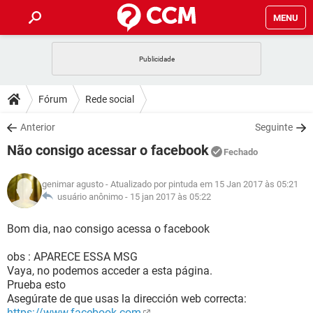
MENU
INÍCIO
JOGOS
WHATSAPP
DICAS
Fórum
Rede social
CELULAR
FACEBOOK
JOGOS
WHATSAPP
DOWNLOADS
Anterior
Seguinte
OUTLOOK
EXCEL
CELULAR
FACEBOOK
Não consigo acessar o facebook
INSTAGRAM
JOGOS
GMAIL
WHATSAPP
Fechado
FÓRUM
OUTLOOK
EXCEL
GUIA DE COMPRAS
CELULAR
FACEBOOK
genimar agusto
- Atualizado por pintuda em 15 Jan 2017 às 05:21
INSTAGRAM
JOGOS
GMAIL
WHATSAPP
GLOSSÁRIO
usuário anônimo -
15 jan 2017 às 05:22
OUTLOOK
EXCEL
GUIA DE COMPRAS
CELULAR
FACEBOOK
INSTAGRAM
JOGOS
GMAIL
WHATSAPP
Bom dia, nao consigo acessa o facebook
OUTLOOK
EXCEL
GUIA DE COMPRAS
CELULAR
FACEBOOK
obs : APARECE ESSA MSG
INSTAGRAM
GMAIL
Vaya, no podemos acceder a esta página.
OUTLOOK
EXCEL
GUIA DE COMPRAS
Prueba esto
INSTAGRAM
GMAIL
Asegúrate de que usas la dirección web correcta:
https://www.facebook.com