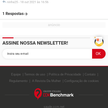
ninha25
-
18 out 2021 às 16:56
1 Respostas
ASSINE NOSSA NEWSLETTER!
Equipe
Termos de uso
Política de Privacidade
Contato
Regulamento
A Revista Da Mulher
Configuração de cookies
saude.ccm.net