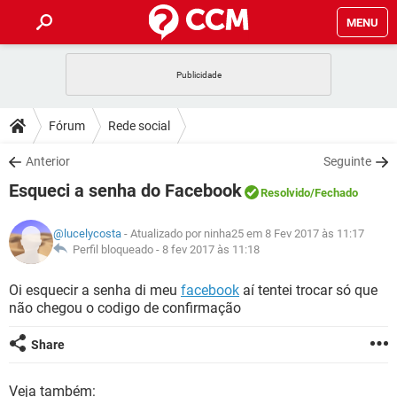
MENU
INÍCIO
JOGOS
WHATSAPP
DICAS
Fórum
Rede social
CELULAR
FACEBOOK
JOGOS
WHATSAPP
DOWNLOADS
Anterior
Seguinte
OUTLOOK
EXCEL
CELULAR
FACEBOOK
Esqueci a senha do Facebook
INSTAGRAM
JOGOS
GMAIL
WHATSAPP
Resolvido
/Fechado
FÓRUM
OUTLOOK
EXCEL
GUIA DE COMPRAS
CELULAR
FACEBOOK
@lucelycosta
- Atualizado por ninha25 em 8 Fev 2017 às 11:17
INSTAGRAM
JOGOS
GMAIL
WHATSAPP
GLOSSÁRIO
Perfil bloqueado -
8 fev 2017 às 11:18
OUTLOOK
EXCEL
GUIA DE COMPRAS
CELULAR
FACEBOOK
INSTAGRAM
JOGOS
GMAIL
WHATSAPP
Oi esquecir a senha di meu
facebook
aí tentei trocar só que
OUTLOOK
EXCEL
não chegou o codigo de confirmação
GUIA DE COMPRAS
CELULAR
FACEBOOK
INSTAGRAM
GMAIL
OUTLOOK
EXCEL
Share
GUIA DE COMPRAS
INSTAGRAM
GMAIL
Veja também: