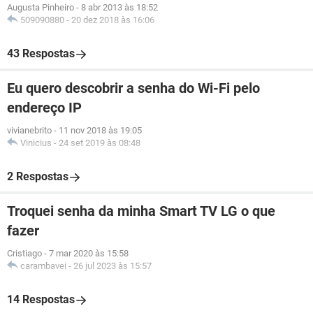
Augusta Pinheiro
-
8 abr 2013 às 18:52
509090880
-
20 dez 2018 às 16:06
43 Respostas
Eu quero descobrir a senha do Wi-Fi pelo
endereço IP
vivianebrito
-
11 nov 2018 às 19:05
Vinicius
-
24 set 2019 às 08:48
2 Respostas
Troquei senha da minha Smart TV LG o que
fazer
Cristiago
-
7 mar 2020 às 15:58
carambavei
-
26 jul 2023 às 15:57
14 Respostas