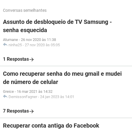
Conversas semelhantes
Assunto de desbloqueio de TV Samsung -
senha esquecida
Atumane
-
26 nov 2020 às 11:38
ninha25
-
27 nov 2020 às 05:05
1 Respostas
Como recuperar senha do meu gmail e mudei
de número de celular
Greice
-
16 mar 2021 às 14:32
DemissonFagner
-
24 jan 2023 às 14:01
7 Respostas
Recuperar conta antiga do Facebook