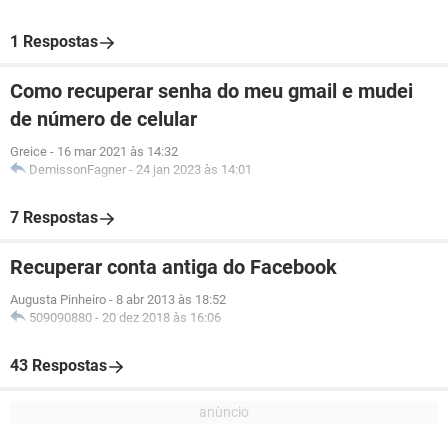
1 Respostas
Como recuperar senha do meu gmail e mudei
de número de celular
Greice
-
16 mar 2021 às 14:32
DemissonFagner
-
24 jan 2023 às 14:01
7 Respostas
Recuperar conta antiga do Facebook
Augusta Pinheiro
-
8 abr 2013 às 18:52
509090880
-
20 dez 2018 às 16:06
43 Respostas