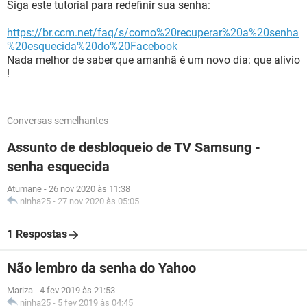
Siga este tutorial para redefinir sua senha:
https://br.ccm.net/faq/s/como%20recuperar%20a%20senha
%20esquecida%20do%20Facebook
Nada melhor de saber que amanhã é um novo dia: que alivio
!
Conversas semelhantes
Assunto de desbloqueio de TV Samsung -
senha esquecida
Atumane
-
26 nov 2020 às 11:38
ninha25
-
27 nov 2020 às 05:05
1 Respostas
Não lembro da senha do Yahoo
Mariza
-
4 fev 2019 às 21:53
ninha25
-
5 fev 2019 às 04:45