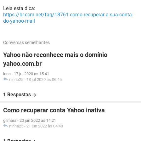
Leia esta dica:
https://br.ccm.net/faq/18761-como-recuperar-a-sua-conta-
do-yahoo-mail
Conversas semelhantes
Yahoo não reconhece mais o domínio
yahoo.com.br
luna
-
17 jul 2020 às 15:41
ninha25
-
18 jul 2020 às 06:45
1 Respostas
Como recuperar conta Yahoo inativa
gilmara
-
20 jun 2022 às 14:21
ninha25
-
21 jun 2022 às 04:40