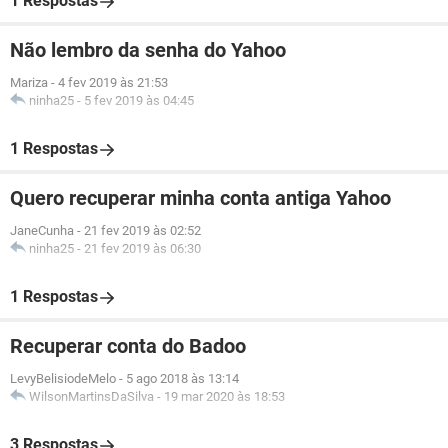
1 Respostas
Não lembro da senha do Yahoo
Mariza
-
4 fev 2019 às 21:53
ninha25
-
5 fev 2019 às 04:45
1 Respostas
Quero recuperar minha conta antiga Yahoo
JaneCunha
-
21 fev 2019 às 02:52
ninha25
-
21 fev 2019 às 06:30
1 Respostas
Recuperar conta do Badoo
LevyBelisiodeMelo
-
5 ago 2018 às 13:14
WilsonMartinsDaSilva
-
19 mar 2020 às 18:53
3 Respostas