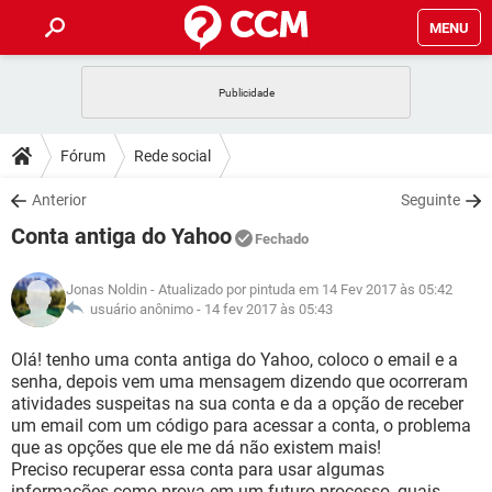
MENU
INÍCIO
JOGOS
WHATSAPP
DICAS
Fórum
Rede social
CELULAR
FACEBOOK
JOGOS
WHATSAPP
DOWNLOADS
Anterior
Seguinte
OUTLOOK
EXCEL
CELULAR
FACEBOOK
Conta antiga do Yahoo
INSTAGRAM
JOGOS
GMAIL
WHATSAPP
Fechado
FÓRUM
OUTLOOK
EXCEL
GUIA DE COMPRAS
CELULAR
FACEBOOK
Jonas Noldin
- Atualizado por pintuda em 14 Fev 2017 às 05:42
INSTAGRAM
JOGOS
GMAIL
WHATSAPP
GLOSSÁRIO
usuário anônimo -
14 fev 2017 às 05:43
OUTLOOK
EXCEL
GUIA DE COMPRAS
CELULAR
FACEBOOK
INSTAGRAM
JOGOS
GMAIL
WHATSAPP
Olá! tenho uma conta antiga do Yahoo, coloco o email e a
OUTLOOK
EXCEL
senha, depois vem uma mensagem dizendo que ocorreram
GUIA DE COMPRAS
CELULAR
FACEBOOK
atividades suspeitas na sua conta e da a opção de receber
INSTAGRAM
GMAIL
um email com um código para acessar a conta, o problema
OUTLOOK
EXCEL
GUIA DE COMPRAS
que as opções que ele me dá não existem mais!
INSTAGRAM
GMAIL
Preciso recuperar essa conta para usar algumas
informações como prova em um futuro processo, quais