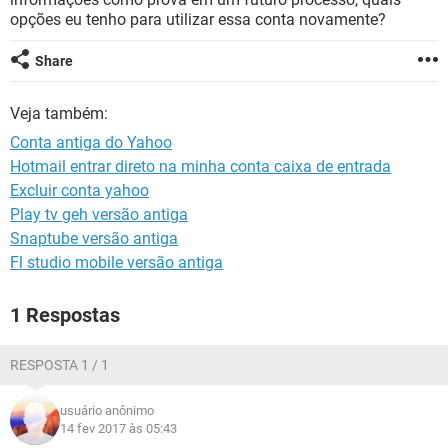
GUIA DE COMPRAS
opções eu tenho para utilizar essa conta novamente?
Share
Veja também:
Conta antiga do Yahoo
Hotmail entrar direto na minha conta caixa de entrada
Excluir conta yahoo
Play tv geh versão antiga
Snaptube versão antiga
Fl studio mobile versão antiga
1 Respostas
RESPOSTA 1 / 1
usuário anônimo
14 fev 2017 às 05:43