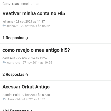
Conversas semelhantes
Reativar minha conta no Hi5
julianne
-
28 set 2021 às 11:37
ninha25
-
29 set 2021 às 05:52
1 Respostas
como revejo o meu antigo hi5?
carla reis
-
27 nov 2014 às 19:52
carla reis
-
27 nov 2014 às 19:55
2 Respostas
Acessar Orkut Antigo
Sandra Politi
-
9 fev 2013 às 09:38
Joza
-
24 out 2022 às 15:24