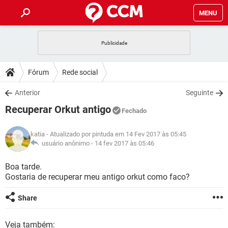
MENU
INÍCIO
JOGOS
WHATSAPP
DICAS
Fórum
Rede social
CELULAR
FACEBOOK
JOGOS
WHATSAPP
DOWNLOADS
Anterior
Seguinte
OUTLOOK
EXCEL
CELULAR
FACEBOOK
Recuperar Orkut antigo
INSTAGRAM
JOGOS
GMAIL
WHATSAPP
Fechado
FÓRUM
OUTLOOK
EXCEL
GUIA DE COMPRAS
CELULAR
FACEBOOK
katia
- Atualizado por pintuda em 14 Fev 2017 às 05:45
INSTAGRAM
JOGOS
GMAIL
WHATSAPP
GLOSSÁRIO
usuário anônimo -
14 fev 2017 às 05:46
OUTLOOK
EXCEL
GUIA DE COMPRAS
CELULAR
FACEBOOK
INSTAGRAM
JOGOS
GMAIL
WHATSAPP
Boa tarde.
OUTLOOK
EXCEL
Gostaria de recuperar meu antigo orkut como faco?
GUIA DE COMPRAS
CELULAR
FACEBOOK
INSTAGRAM
GMAIL
OUTLOOK
EXCEL
Share
GUIA DE COMPRAS
INSTAGRAM
GMAIL
Veja também: