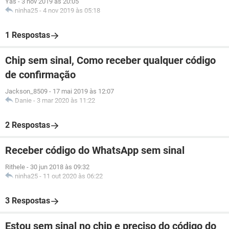
Yas
-
3 nov 2019 às 20:05
ninha25
-
4 nov 2019 às 05:18
1 Respostas
Chip sem sinal, Como receber qualquer código
de confirmação
Jackson_8509
-
17 mai 2019 às 12:07
Danie
-
3 mar 2020 às 11:22
2 Respostas
Receber código do WhatsApp sem sinal
Rithele
-
30 jun 2018 às 09:32
ninha25
-
11 out 2020 às 06:22
3 Respostas
Estou sem sinal no chip e preciso do código do