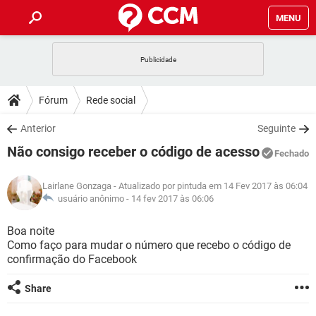
MENU
INÍCIO
JOGOS
WHATSAPP
DICAS
Fórum
Rede social
CELULAR
FACEBOOK
JOGOS
WHATSAPP
DOWNLOADS
Anterior
Seguinte
OUTLOOK
EXCEL
CELULAR
FACEBOOK
Não consigo receber o código de acesso
INSTAGRAM
JOGOS
GMAIL
WHATSAPP
Fechado
FÓRUM
OUTLOOK
EXCEL
GUIA DE COMPRAS
CELULAR
FACEBOOK
Lairlane Gonzaga
- Atualizado por pintuda em 14 Fev 2017 às 06:04
INSTAGRAM
JOGOS
GMAIL
WHATSAPP
GLOSSÁRIO
usuário anônimo -
14 fev 2017 às 06:06
OUTLOOK
EXCEL
GUIA DE COMPRAS
CELULAR
FACEBOOK
INSTAGRAM
JOGOS
GMAIL
WHATSAPP
Boa noite
OUTLOOK
EXCEL
Como faço para mudar o número que recebo o código de
GUIA DE COMPRAS
CELULAR
FACEBOOK
confirmação do Facebook
INSTAGRAM
GMAIL
OUTLOOK
EXCEL
GUIA DE COMPRAS
Share
INSTAGRAM
GMAIL