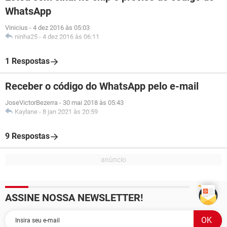
WhatsApp
Vinicius
-
4 dez 2016 às 05:03
ninha25
-
4 dez 2016 às 06:11
1 Respostas
Receber o código do WhatsApp pelo e-mail
JoseVictorBezerra
-
30 mai 2018 às 05:43
Kaylane
-
8 jan 2021 às 20:59
9 Respostas
ASSINE NOSSA NEWSLETTER!