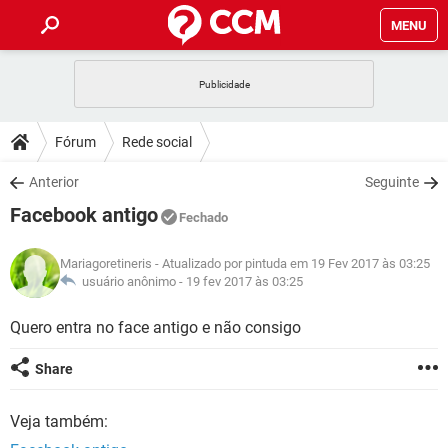
MENU
INÍCIO
JOGOS
WHATSAPP
DICAS
Fórum
Rede social
CELULAR
FACEBOOK
JOGOS
WHATSAPP
DOWNLOADS
Anterior
Seguinte
OUTLOOK
EXCEL
CELULAR
FACEBOOK
Facebook antigo
INSTAGRAM
JOGOS
GMAIL
WHATSAPP
Fechado
FÓRUM
OUTLOOK
EXCEL
GUIA DE COMPRAS
CELULAR
FACEBOOK
Mariagoretineris
- Atualizado por pintuda em 19 Fev 2017 às 03:25
INSTAGRAM
JOGOS
GMAIL
WHATSAPP
GLOSSÁRIO
usuário anônimo -
19 fev 2017 às 03:25
OUTLOOK
EXCEL
GUIA DE COMPRAS
CELULAR
FACEBOOK
INSTAGRAM
JOGOS
GMAIL
WHATSAPP
Quero entra no face antigo e não consigo
OUTLOOK
EXCEL
GUIA DE COMPRAS
CELULAR
FACEBOOK
Share
INSTAGRAM
GMAIL
OUTLOOK
EXCEL
GUIA DE COMPRAS
Veja também:
INSTAGRAM
GMAIL