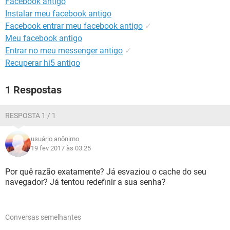
Facebook antigo
GUIA DE COMPRAS
Instalar meu facebook antigo
Facebook entrar meu facebook antigo
✓
Meu facebook antigo
Entrar no meu messenger antigo
✓
Recuperar hi5 antigo
1 Respostas
RESPOSTA 1 / 1
usuário anônimo
19 fev 2017 às 03:25
Por quê razão exatamente? Já esvaziou o cache do seu
navegador? Já tentou redefinir a sua senha?
Conversas semelhantes