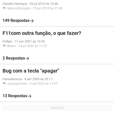
Claudio Henrique
-
29 jul 2010 às 19:48
MarcosDangelo
-
19 jun 2019 às 21:43
149 Respostas
F11com outra função, o que fazer?
Fellipe
-
11 nov 2021 às 19:35
Breno
-
14 jul 2022 às 11:22
2 Respostas
Bug com a tecla "apagar"
manuelsouza
-
8 abr 2009 às 03:17
Joyceamorim
-
3 set 2022 às 11:07
13 Respostas