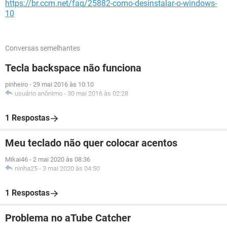
https://br.ccm.net/faq/25882-como-desinstalar-o-windows-
10
Conversas semelhantes
Tecla backspace não funciona
pinheiro
-
29 mai 2016 às 10:10
usuário anônimo
-
30 mai 2016 às 02:28
1 Respostas
Meu teclado não quer colocar acentos
Mikai46
-
2 mai 2020 às 08:36
ninha25
-
3 mai 2020 às 04:50
1 Respostas
Problema no aTube Catcher