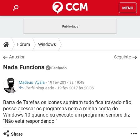
MENU
INÍCIO
JOGOS
WHATSAPP
DICAS
Fórum
Windows
CELULAR
FACEBOOK
JOGOS
WHATSAPP
DOWNLOADS
Anterior
Seguinte
OUTLOOK
EXCEL
CELULAR
FACEBOOK
Nada Funciona
INSTAGRAM
JOGOS
GMAIL
WHATSAPP
Fechado
FÓRUM
OUTLOOK
EXCEL
GUIA DE COMPRAS
CELULAR
FACEBOOK
Madeus_Ayala
- 19 fev 2017 às 19:48
INSTAGRAM
JOGOS
GMAIL
WHATSAPP
GLOSSÁRIO
Perfil bloqueado -
19 fev 2017 às 20:06
OUTLOOK
EXCEL
GUIA DE COMPRAS
CELULAR
FACEBOOK
INSTAGRAM
JOGOS
GMAIL
WHATSAPP
Barra de Tarefas os icones sumiram tudo fica travado não
OUTLOOK
EXCEL
posso acessar os programas nem a minha conta do
GUIA DE COMPRAS
CELULAR
FACEBOOK
Windows 10 quando eu executo um programa sempre diz
INSTAGRAM
GMAIL
"Não está respondendo "
OUTLOOK
EXCEL
GUIA DE COMPRAS
INSTAGRAM
GMAIL
Share