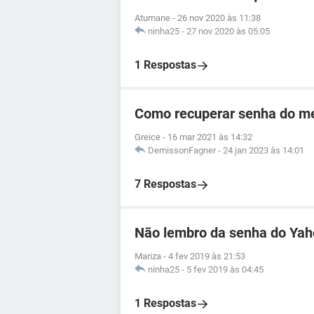
Atumane
-
26 nov 2020 às 11:38
ninha25
-
27 nov 2020 às 05:05
1 Respostas
Como recuperar senha do me
Greice
-
16 mar 2021 às 14:32
DemissonFagner
-
24 jan 2023 às 14:01
7 Respostas
Não lembro da senha do Ya
Mariza
-
4 fev 2019 às 21:53
ninha25
-
5 fev 2019 às 04:45
1 Respostas