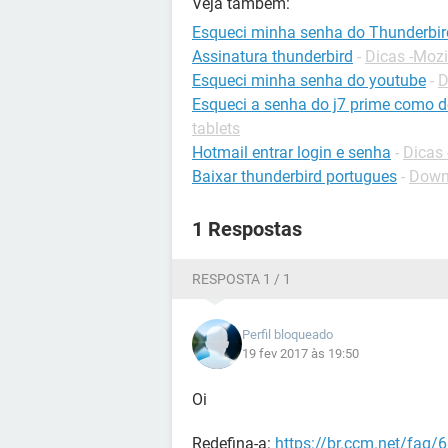
Veja também:
Esqueci minha senha do Thunderbir
Assinatura thunderbird
-
Dicas -Mozi
Esqueci minha senha do youtube
-
D
Esqueci a senha do j7 prime como 
tablets
Hotmail entrar login e senha
-
Dicas 
Baixar thunderbird portugues
-
Down
1 Respostas
RESPOSTA 1 / 1
Perfil bloqueado
19 fev 2017 às 19:50
Oi
Redefina-a:
https://br.ccm.net/faq/