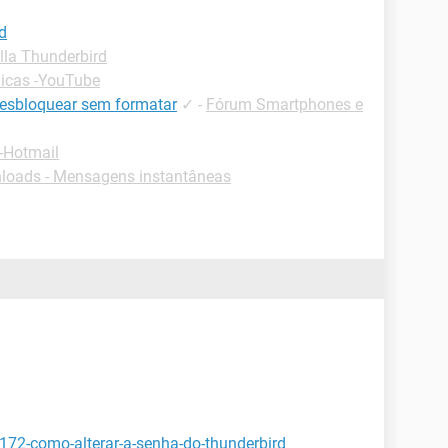
d
lla Thunderbird
icas -YouTube
desbloquear sem formatar
✓
-
Fórum Smartphones e
-Hotmail
loads - Mensagens instantâneas
6172-como-alterar-a-senha-do-thunderbird