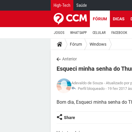
High-Tech
Saúde
FÓRUM
DICAS
JOGOS
WHATSAPP
CELULAR
FACEBOOK
Fórum
Windows
Anterior
Esqueci minha senha do Thu
Adevaldo de Souza
- Atualizado por 
Perfil bloqueado -
19 fev 2017 às
Bom dia, Esqueci minha senha do 
Share