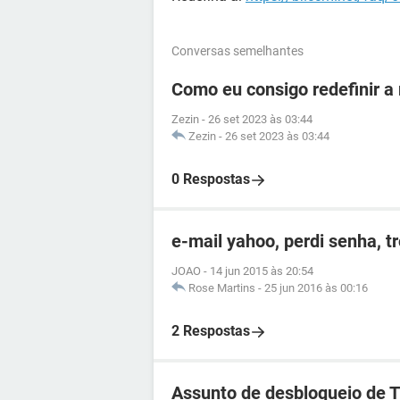
Conversas semelhantes
Como eu consigo redefinir a
Zezin
-
26 set 2023 às 03:44
Zezin
-
26 set 2023 às 03:44
0 Respostas
e-mail yahoo, perdi senha, t
JOAO
-
14 jun 2015 às 20:54
Rose Martins
-
25 jun 2016 às 00:16
2 Respostas
Assunto de desbloqueio de 